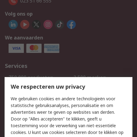
023 51 66 555
Volg ons op
We aanvaarden
Services
750.000 producten
2.500 merken
Bestellen
Inkoopoplossingen
We respecteren uw privacy
Retouren
Technisch advies
We gebruiken cookies en andere technologieën voor
Track & Trace
statistische gebruiksanalyses, personalisatie en om
advertenties weer te geven op websites van derden.
Wettelijk
Door op "Alles accepteren" te klikken, geeft u
toestemming voor de verwerking van niet-essentiële
Cookiebeleid
Email veiligheid
cookies. U kunt uw cookies selecteren door te klikken op