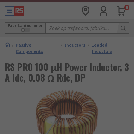
0
Fabrikantnummer
/
Passive
/
Inductors
/
Leaded
Components
Inductors
RS PRO 100 μH Power Inductor, 3
A Idc, 0.08 Ω Rdc, DP