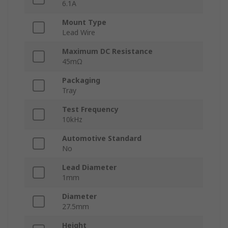
6.1A
Mount Type
Lead Wire
Maximum DC Resistance
45mΩ
Packaging
Tray
Test Frequency
10kHz
Automotive Standard
No
Lead Diameter
1mm
Diameter
27.5mm
Height