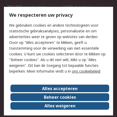
750.000 producten
2.500 merken
Bestellen
Inkoopoplossingen
We respecteren uw privacy
Retouren
Technisch advies
We gebruiken cookies en andere technologieën voor
Track & Trace
statistische gebruiksanalyses, personalisatie en om
advertenties weer te geven op websites van derden.
Wettelijk
Door op "Alles accepteren" te klikken, geeft u
toestemming voor de verwerking van niet-essentiële
Cookiebeleid
Email veiligheid
cookies. U kunt uw cookies selecteren door te klikken op
Privacybeleid
Websitevoorwaarden
"Beheer cookies". Als u dit niet wilt, klikt u op "Alles
weigeren". Dit kan de toegang tot bepaalde functies
Algemene
beperken. Meer informatie vindt u in
ons cookiebeleid
verkoopvoorwaarden
Over RS
Alles accepteren
RS Group
Over ons
Beheer cookies
RS wereldwijd
Werken bij RS
Alles weigeren
ESG