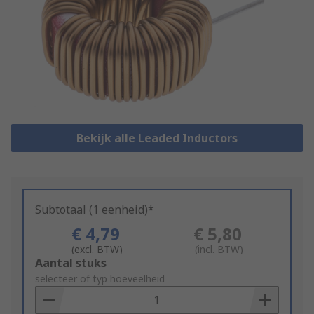
Bekijk alle Leaded Inductors
Subtotaal (1 eenheid)*
€ 4,79
€ 5,80
(excl. BTW)
(incl. BTW)
Add
Aantal stuks
to
selecteer of typ hoeveelheid
Basket