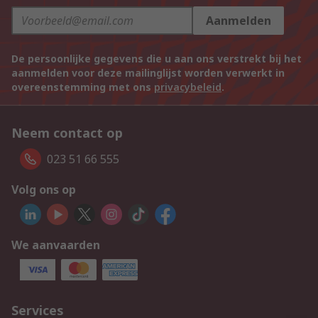
Aanmelden
De persoonlijke gegevens die u aan ons verstrekt bij het
aanmelden voor deze mailinglijst worden verwerkt in
overeenstemming met ons
privacybeleid
.
Neem contact op
023 51 66 555
Volg ons op
We aanvaarden
Services