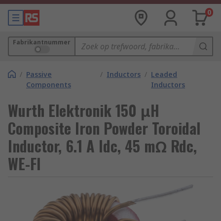
0
Fabrikantnummer
/
Passive
/
Inductors
/
Leaded
Components
Inductors
Wurth Elektronik 150 μH
Composite Iron Powder Toroidal
Inductor, 6.1 A Idc, 45 mΩ Rdc,
WE-FI