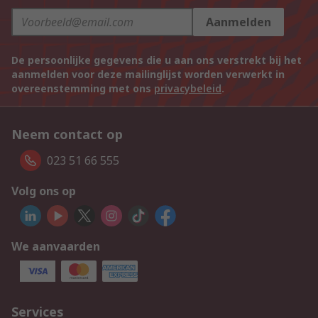
Aanmelden
De persoonlijke gegevens die u aan ons verstrekt bij het
aanmelden voor deze mailinglijst worden verwerkt in
overeenstemming met ons
privacybeleid
.
Neem contact op
023 51 66 555
Volg ons op
We aanvaarden
Services