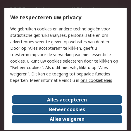
750.000 producten
2.500 merken
Bestellen
Inkoopoplossingen
We respecteren uw privacy
Retouren
Technisch advies
We gebruiken cookies en andere technologieën voor
Track & Trace
statistische gebruiksanalyses, personalisatie en om
advertenties weer te geven op websites van derden.
Wettelijk
Door op "Alles accepteren" te klikken, geeft u
toestemming voor de verwerking van niet-essentiële
Cookiebeleid
Email veiligheid
cookies. U kunt uw cookies selecteren door te klikken op
Privacybeleid
Websitevoorwaarden
"Beheer cookies". Als u dit niet wilt, klikt u op "Alles
weigeren". Dit kan de toegang tot bepaalde functies
Algemene
beperken. Meer informatie vindt u in
ons cookiebeleid
verkoopvoorwaarden
Over RS
Alles accepteren
RS Group
Over ons
Beheer cookies
RS wereldwijd
Werken bij RS
Alles weigeren
ESG