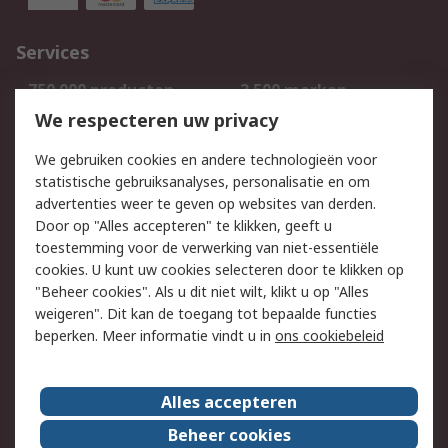
Services
750.000 producten
2.500 merken
Bestellen
Inkoopoplossingen
We respecteren uw privacy
Retouren
Technisch advies
We gebruiken cookies en andere technologieën voor
Track & Trace
statistische gebruiksanalyses, personalisatie en om
advertenties weer te geven op websites van derden.
Wettelijk
Door op "Alles accepteren" te klikken, geeft u
toestemming voor de verwerking van niet-essentiële
Cookiebeleid
Email veiligheid
cookies. U kunt uw cookies selecteren door te klikken op
Privacybeleid
Websitevoorwaarden
"Beheer cookies". Als u dit niet wilt, klikt u op "Alles
weigeren". Dit kan de toegang tot bepaalde functies
Algemene
beperken. Meer informatie vindt u in
ons cookiebeleid
verkoopvoorwaarden
Over RS
Alles accepteren
RS Group
Over ons
Beheer cookies