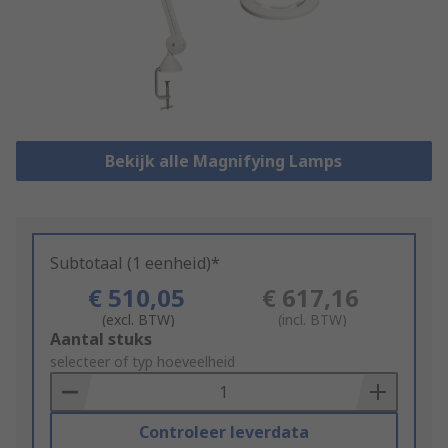
Bekijk alle Magnifying Lamps
Subtotaal (1 eenheid)*
€ 510,05
€ 617,16
(excl. BTW)
(incl. BTW)
Add
Aantal stuks
to
selecteer of typ hoeveelheid
Basket
Controleer leverdata