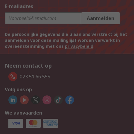
E-mailadres
Aanmelden
De persoonlijke gegevens die u aan ons verstrekt bij het
aanmelden voor deze mailinglijst worden verwerkt in
overeenstemming met ons
privacybeleid
.
Neem contact op
023 51 66 555
Volg ons op
We aanvaarden