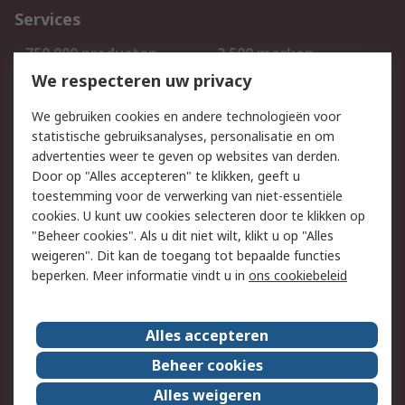
Services
750.000 producten
2.500 merken
Bestellen
Inkoopoplossingen
We respecteren uw privacy
Retouren
Technisch advies
We gebruiken cookies en andere technologieën voor
Track & Trace
statistische gebruiksanalyses, personalisatie en om
advertenties weer te geven op websites van derden.
Wettelijk
Door op "Alles accepteren" te klikken, geeft u
toestemming voor de verwerking van niet-essentiële
Cookiebeleid
Email veiligheid
cookies. U kunt uw cookies selecteren door te klikken op
Privacybeleid
Websitevoorwaarden
"Beheer cookies". Als u dit niet wilt, klikt u op "Alles
weigeren". Dit kan de toegang tot bepaalde functies
Algemene
beperken. Meer informatie vindt u in
ons cookiebeleid
verkoopvoorwaarden
Over RS
Alles accepteren
RS Group
Over ons
Beheer cookies
RS wereldwijd
Werken bij RS
Alles weigeren