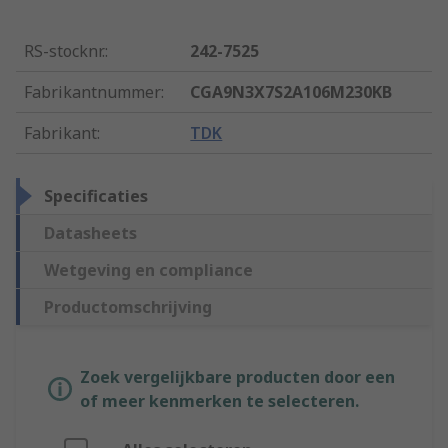
RS-stocknr.
:
242-7525
Fabrikantnummer
:
CGA9N3X7S2A106M230KB
Fabrikant
:
TDK
Specificaties
Datasheets
Wetgeving en compliance
Productomschrijving
Zoek vergelijkbare producten door een
of meer kenmerken te selecteren.