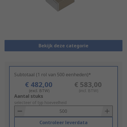
Bekijk deze categorie
Subtotaal (1 rol van 500 eenheden)*
€ 482,00
€ 583,00
(excl. BTW)
(incl. BTW)
Add
Aantal stuks
to
selecteer of typ hoeveelheid
Basket
Controleer leverdata