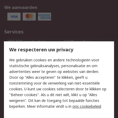
We aanvaarden
Services
750.000 producten
2.500 merken
Bestellen
Inkoopoplossingen
We respecteren uw privacy
Retouren
Technisch advies
We gebruiken cookies en andere technologieën voor
Track & Trace
statistische gebruiksanalyses, personalisatie en om
advertenties weer te geven op websites van derden.
Wettelijk
Door op "Alles accepteren" te klikken, geeft u
toestemming voor de verwerking van niet-essentiële
Cookiebeleid
Email veiligheid
cookies. U kunt uw cookies selecteren door te klikken op
Privacybeleid
Websitevoorwaarden
"Beheer cookies". Als u dit niet wilt, klikt u op "Alles
weigeren". Dit kan de toegang tot bepaalde functies
Algemene
beperken. Meer informatie vindt u in
ons cookiebeleid
verkoopvoorwaarden