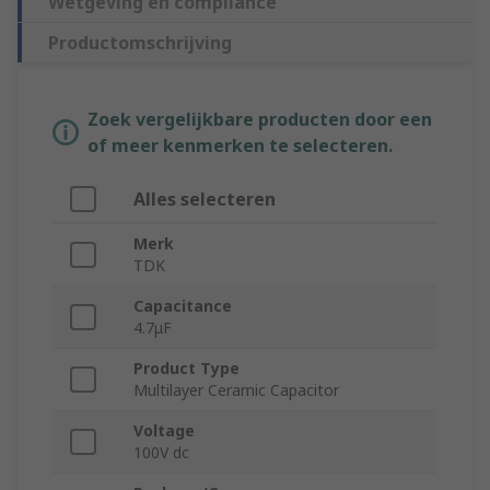
Wetgeving en compliance
Productomschrijving
Zoek vergelijkbare producten door een
of meer kenmerken te selecteren.
Alles selecteren
Merk
TDK
Capacitance
4.7μF
Product Type
Multilayer Ceramic Capacitor
Voltage
100V dc