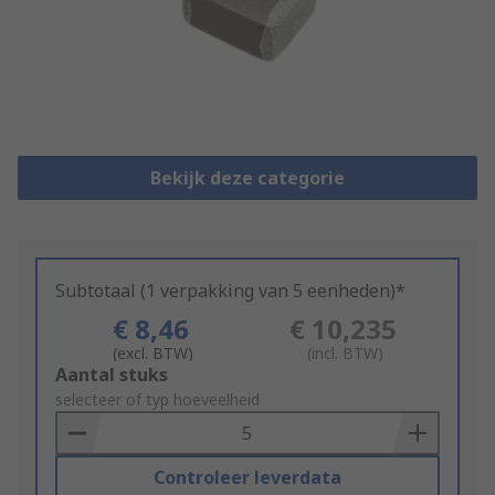
Bekijk deze categorie
Subtotaal (1 verpakking van 5 eenheden)*
€ 8,46
€ 10,235
(excl. BTW)
(incl. BTW)
Add
Aantal stuks
to
selecteer of typ hoeveelheid
Basket
Controleer leverdata