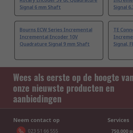
Rotary Encoder 5V dc Quadrature
Increme
Signal 6 mm Shaft
Signal 6
Bourns ECW Series Incremental
TE Conn
Incremental Encoder 10V
Increme
Quadrature Signal 9 mm Shaft
Signal, 
Wees als eerste op de hoogte va
onze nieuwste producten en
aanbiedingen
Neem contact op
Services
023 51 66 555
750.000 