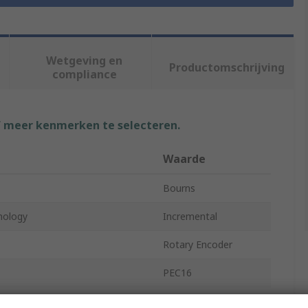
Wetgeving en
Productomschrijving
compliance
f meer kenmerken te selecteren.
Waarde
Bourns
nology
Incremental
Rotary Encoder
PEC16
volution
24ppr