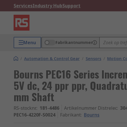
Services
Industry Hub
Support
Menu
Fabrikantnummer
/
Automation & Control Gear
/
Sensors
/
Motion Co
Bourns PEC16 Series Incre
5V dc, 24 ppr ppr, Quadratu
mm Shaft
RS-stocknr.
:
181-4486
Artikelnummer Distrelec
:
30
PEC16-4220F-S0024
Fabrikant
:
Bourns