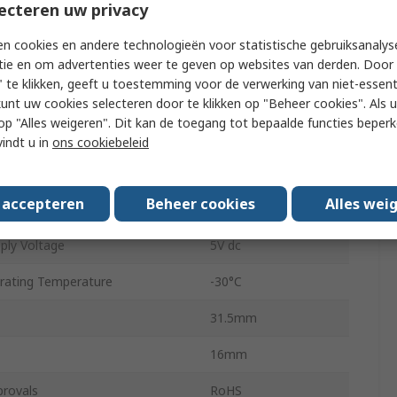
ecteren uw privacy
olutions
100rpm
n cookies en andere technologieën voor statistische gebruiksanalys
 Type
Quadrature
tie en om advertenties weer te geven op websites van derden. Door 
 te klikken, geeft u toestemming voor de verwerking van niet-essent
Solid
kunt uw cookies selecteren door te klikken op "Beheer cookies". Als u 
 u op "Alles weigeren". Dit kan de toegang tot bepaalde functies beper
er
6mm
vindt u in
ons cookiebeleid
IP40
s accepteren
Beheer cookies
Alles wei
PCB Terminal
ly Voltage
5V dc
ating Temperature
-30°C
31.5mm
16mm
provals
RoHS