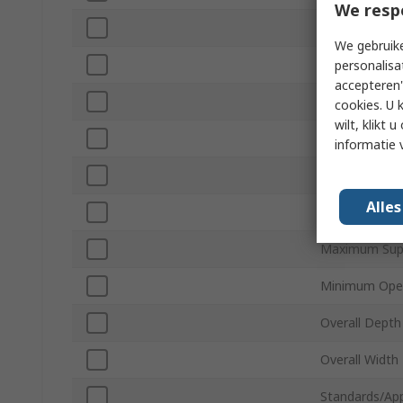
We resp
Maximum Rev
We gebruike
Output Signal
personalisa
accepteren"
Shaft Type
cookies. U 
wilt, klikt
Shaft Diamet
informatie 
IP Rating
Alle
Terminal Type
Maximum Supp
Minimum Oper
Overall Depth
Overall Width
Standards/Ap