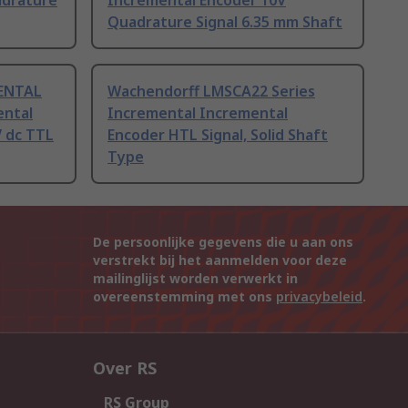
adrature
Incremental Encoder 10V
Quadrature Signal 6.35 mm Shaft
MENTAL
Wachendorff LMSCA22 Series
ental
Incremental Incremental
V dc TTL
Encoder HTL Signal, Solid Shaft
Type
De persoonlijke gegevens die u aan ons
verstrekt bij het aanmelden voor deze
mailinglijst worden verwerkt in
overeenstemming met ons
privacybeleid
.
Over RS
RS Group