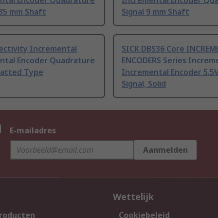
ntal Encoder Quadrature
Incremental Encoder Qu
.35 mm Shaft
Signal 9 mm Shaft
ectivity Incremental
SICK DBS36 Core INCRE
ntal Encoder Quadrature
ENCODERS Series Increm
Flatted Type
Incremental Encoder 5.5
Signal, Solid
n
E-mailadres
Aanmelden
Wettelijk
producten
Cookiebeleid