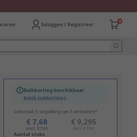
0
aceren
Inloggen / Registreer
Bulkkorting beschikbaar
Bekijk bulkkorting
Subtotaal (1 verpakking van 5 eenheden)*
€ 7,68
€ 9,295
(excl. BTW)
(incl. BTW)
Add
Aantal stuks