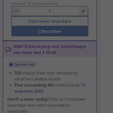
to
selecteer of typ hoeveelheid
Basket
Controleer leverdata
Bestellen
GRATIS bezorging voor bestellingen
van meer dan € 90,00
Op voorraad
320
stuk(s) klaar voor verzending
vanaf een andere locatie
Plus verzending
450
stuk(s) vanaf
13
augustus 2026
Heeft u meer nodig?
Klik op 'Controleer
leverdata' voor extra voorraad en
levertijden.