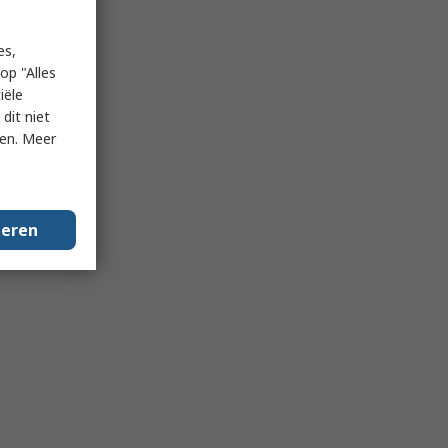
es,
op "Alles
iële
dit niet
ken. Meer
geren