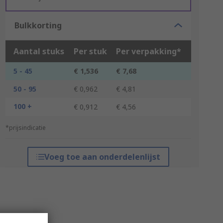
Bulkkorting
Aantal stuks
Per stuk
Per verpakking*
5 - 45
€ 1,536
€ 7,68
50 - 95
€ 0,962
€ 4,81
100 +
€ 0,912
€ 4,56
*prijsindicatie
Voeg toe aan onderdelenlijst