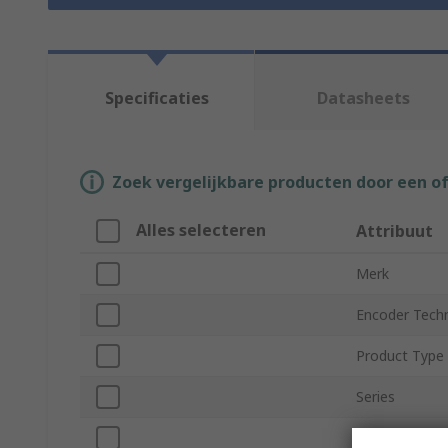
Specificaties
Datasheets
Zoek vergelijkbare producten door een o
Alles selecteren
Attribuut
Merk
Encoder Tech
Product Type
Series
Pulses Per Re