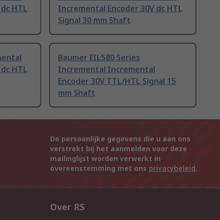
 dc HTL
Incremental Encoder 30V dc HTL
Signal 30 mm Shaft
mental
Baumer EIL580 Series
 dc HTL
Incremental Incremental
Encoder 30V TTL/HTL Signal 15
mm Shaft
De persoonlijke gegevens die u aan ons
verstrekt bij het aanmelden voor deze
mailinglijst worden verwerkt in
overeenstemming met ons
privacybeleid
.
Over RS