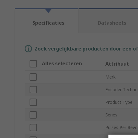
Specificaties
Datasheets
Zoek vergelijkbare producten door een o
Alles selecteren
Attribuut
Merk
Encoder Techno
Product Type
Series
Pulses Per Revo