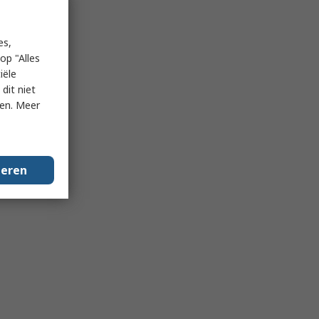
es,
op "Alles
iële
dit niet
ken. Meer
geren