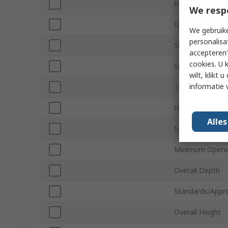
Maximum Revol
We resp
Output Signal T
We gebruike
personalisa
Shaft Type
accepteren"
cookies. U 
Shaft Diameter
wilt, klikt
informatie 
Terminal Type
IP Rating
Alle
Maximum Supply
Minimum Operat
Overall Depth
Standards/Appr
Overall Height