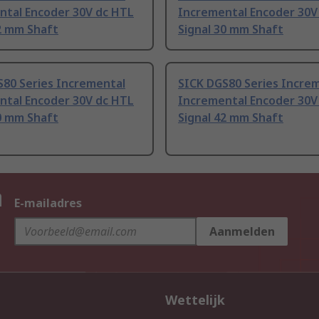
ntal Encoder 30V dc HTL
Incremental Encoder 30V
2 mm Shaft
Signal 30 mm Shaft
S80 Series Incremental
SICK DGS80 Series Incre
ntal Encoder 30V dc HTL
Incremental Encoder 30V
0 mm Shaft
Signal 42 mm Shaft
n
E-mailadres
Aanmelden
Wettelijk