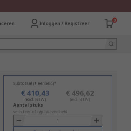
0
aceren
Inloggen / Registreer
Subtotaal (1 eenheid)*
€ 410,43
€ 496,62
(excl. BTW)
(incl. BTW)
Add
Aantal stuks
to
selecteer of typ hoeveelheid
Basket