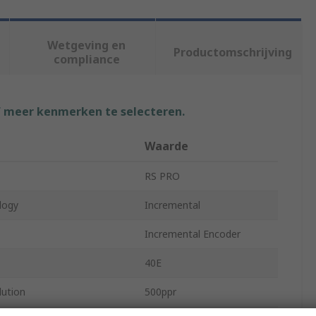
Wetgeving en
Productomschrijving
compliance
f meer kenmerken te selecteren.
Waarde
RS PRO
logy
Incremental
Incremental Encoder
40E
lution
500ppr