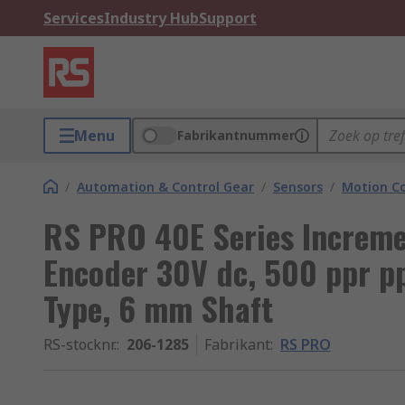
Services
Industry Hub
Support
Menu
Fabrikantnummer
/
Automation & Control Gear
/
Sensors
/
Motion Co
RS PRO 40E Series Increme
Encoder 30V dc, 500 ppr pp
Type, 6 mm Shaft
RS-stocknr.
:
206-1285
Fabrikant
:
RS PRO