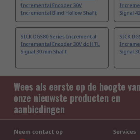
Incremental Encoder 30V
Increme
Incremental Blind Hollow Shaft
Signal 4
SICK DGS80 Series Incremental
SICK DG
Incremental Encoder 30V dc HTL
Increme
Signal 30 mm Shaft
Signal 3
Wees als eerste op de hoogte va
onze nieuwste producten en
aanbiedingen
Neem contact op
Services