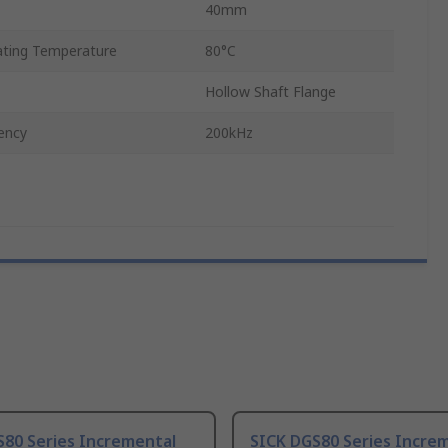
40mm
ting Temperature
80°C
Hollow Shaft Flange
ency
200kHz
S80 Series Incremental
SICK DGS80 Series Incre