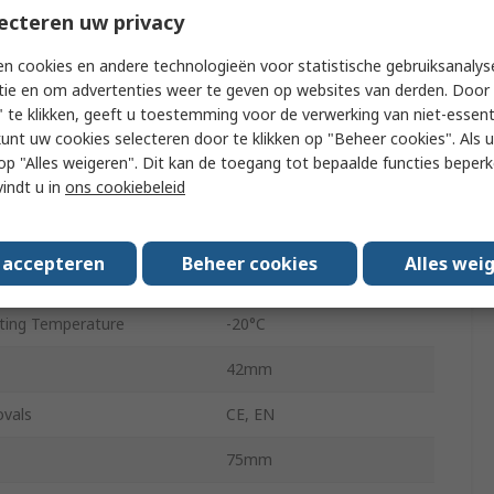
utions
12000rpm
ecteren uw privacy
ype
HTL
n cookies en andere technologieën voor statistische gebruiksanalys
tie en om advertenties weer te geven op websites van derden. Door 
Hollow
 te klikken, geeft u toestemming voor de verwerking van niet-essent
kunt uw cookies selecteren door te klikken op "Beheer cookies". Als u 
6mm
 u op "Alles weigeren". Dit kan de toegang tot bepaalde functies beper
vindt u in
ons cookiebeleid
Cable
IP65
s accepteren
Beheer cookies
Alles wei
 Voltage
30V dc
ing Temperature
-20°C
42mm
ovals
CE, EN
75mm