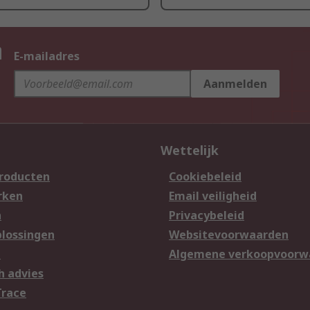
n
E-mailadres
Aanmelden
Wettelijk
producten
Cookiebeleid
rken
Email veiligheid
n
Privacybeleid
lossingen
Websitevoorwaarden
n
Algemene verkoopvoorw
h advies
Trace