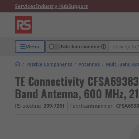
Services
Industry Hub
Support
Menu
Fabrikantnummer
/
Passive Components
/
Antennas
/
Multi-Band An
TE Connectivity CFSA69383
Band Antenna, 600 MHz, 2
RS-stocknr.
:
209-7261
Fabrikantnummer
:
CFSA6938