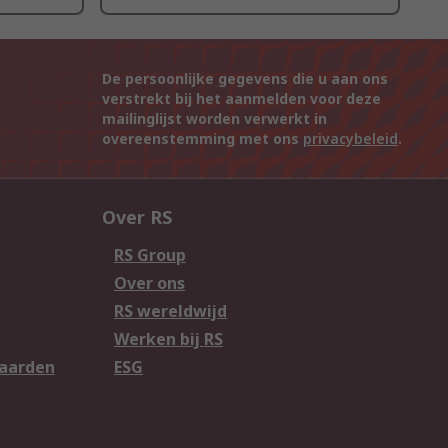
De persoonlijke gegevens die u aan ons
verstrekt bij het aanmelden voor deze
mailinglijst worden verwerkt in
overeenstemming met ons
privacybeleid
.
Over RS
RS Group
Over ons
RS wereldwijd
Werken bij RS
aarden
ESG