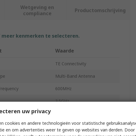
Wetgeving en
Productomschrijving
compliance
f meer kenmerken te selecteren.
t
Waarde
TE Connectivity
ype
Multi-Band Antenna
requency
600MHz
3.5GHz
ecteren uw privacy
ternal
Internal
n cookies en andere technologieën voor statistische gebruiksanalys
ount Type
Ceiling
tie en om advertenties weer te geven op websites van derden. Door 