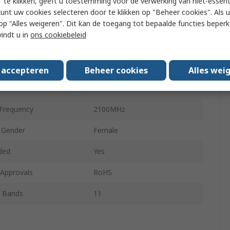
 te klikken, geeft u toestemming voor de verwerking van niet-essent
5.8dBi
kunt uw cookies selecteren door te klikken op "Beheer cookies". Als u 
 u op "Alles weigeren". Dit kan de toegang tot bepaalde functies beper
hysical Form
Plate
vindt u in
ons cookiebeleid
CFSA69383P
th
0.3m
s accepteren
Beheer cookies
Alles wei
Omni-Directional
Frequency
2100MHz
 Gender
Female
ded
Yes
/Approvals
RoHS
 Bands
11