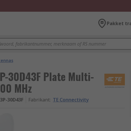
Pakket tr
tennas
P-30D43F Plate Multi-
100 MHz
3P-30D43F
Fabrikant
:
TE Connectivity