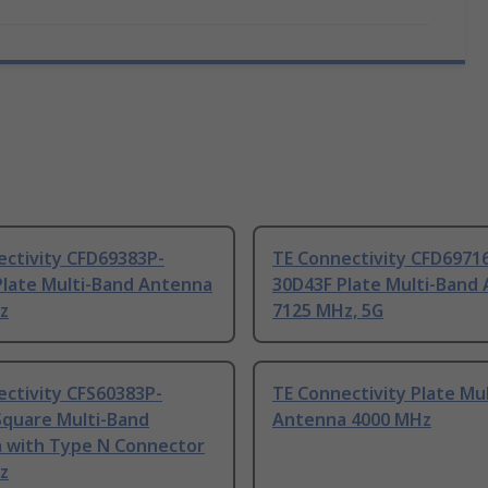
ectivity CFD69383P-
TE Connectivity CFD6971
Plate Multi-Band Antenna
30D43F Plate Multi-Band
z
7125 MHz, 5G
ectivity CFS60383P-
TE Connectivity Plate Mu
Square Multi-Band
Antenna 4000 MHz
 with Type N Connector
z