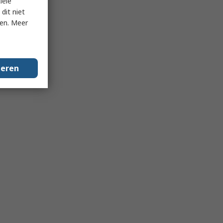
iële
dit niet
ken. Meer
geren