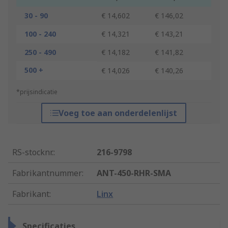
30 - 90
€ 14,602
€ 146,02
100 - 240
€ 14,321
€ 143,21
250 - 490
€ 14,182
€ 141,82
500 +
€ 14,026
€ 140,26
*prijsindicatie
Voeg toe aan onderdelenlijst
RS-stocknr.
:
216-9798
Fabrikantnummer
:
ANT-450-RHR-SMA
Fabrikant
:
Linx
Specificaties