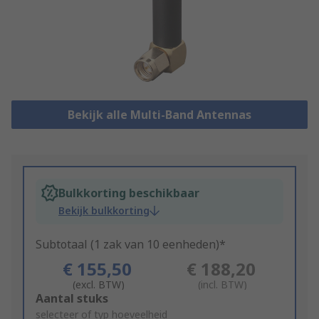
Bekijk alle Multi-Band Antennas
Bulkkorting beschikbaar
Bekijk bulkkorting
Subtotaal (1 zak van 10 eenheden)*
€ 155,50
€ 188,20
(excl. BTW)
(incl. BTW)
Add
Aantal stuks
to
selecteer of typ hoeveelheid