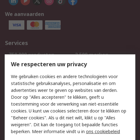
We aanvaarden
Services
750.000 producten
2.500 merken
Bestellen
Inkoopoplossingen
We respecteren uw privacy
Retouren
Technisch advies
We gebruiken cookies en andere technologieën voor
Track & Trace
statistische gebruiksanalyses, personalisatie en om
advertenties weer te geven op websites van derden.
Wettelijk
Door op "Alles accepteren" te klikken, geeft u
toestemming voor de verwerking van niet-essentiële
Cookiebeleid
Email veiligheid
cookies. U kunt uw cookies selecteren door te klikken op
Privacybeleid
Websitevoorwaarden
"Beheer cookies". Als u dit niet wilt, klikt u op "Alles
weigeren". Dit kan de toegang tot bepaalde functies
Algemene
beperken. Meer informatie vindt u in
ons cookiebeleid
verkoopvoorwaarden