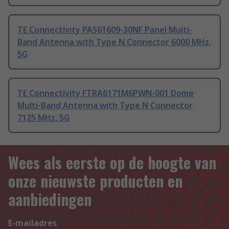
TE Connectivity PAS61609-30NF Panel Multi-
Band Antenna with Type N Connector 6000 MHz,
5G
TE Connectivity FTRA6171M6PWN-001 Dome
Multi-Band Antenna with Type N Connector
7125 MHz, 5G
Wees als eerste op de hoogte van
onze nieuwste producten en
aanbiedingen
E-mailadres