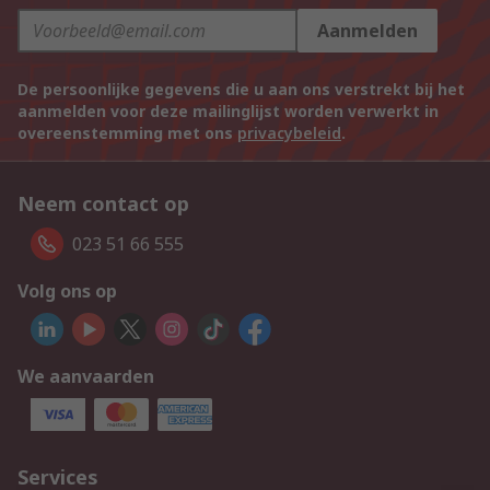
Aanmelden
De persoonlijke gegevens die u aan ons verstrekt bij het
aanmelden voor deze mailinglijst worden verwerkt in
overeenstemming met ons
privacybeleid
.
Neem contact op
023 51 66 555
Volg ons op
We aanvaarden
Services