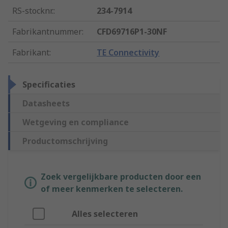
RS-stocknr.
:
234-7914
Fabrikantnummer
:
CFD69716P1-30NF
Fabrikant
:
TE Connectivity
Specificaties
Datasheets
Wetgeving en compliance
Productomschrijving
Zoek vergelijkbare producten door een
of meer kenmerken te selecteren.
Alles selecteren