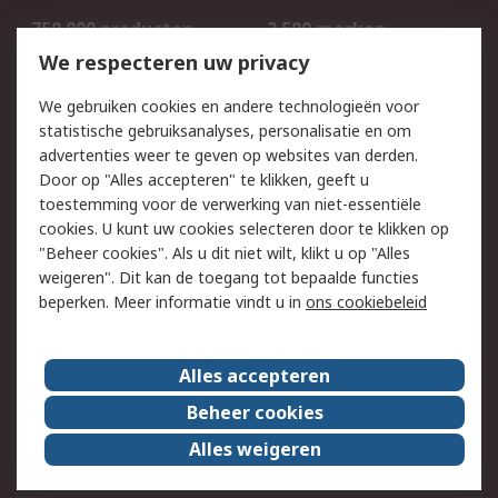
750.000 producten
2.500 merken
Bestellen
Inkoopoplossingen
We respecteren uw privacy
Retouren
Technisch advies
We gebruiken cookies en andere technologieën voor
Track & Trace
statistische gebruiksanalyses, personalisatie en om
advertenties weer te geven op websites van derden.
Wettelijk
Door op "Alles accepteren" te klikken, geeft u
toestemming voor de verwerking van niet-essentiële
Cookiebeleid
Email veiligheid
cookies. U kunt uw cookies selecteren door te klikken op
Privacybeleid
Websitevoorwaarden
"Beheer cookies". Als u dit niet wilt, klikt u op "Alles
weigeren". Dit kan de toegang tot bepaalde functies
Algemene
beperken. Meer informatie vindt u in
ons cookiebeleid
verkoopvoorwaarden
Over RS
Alles accepteren
RS Group
Over ons
Beheer cookies
RS wereldwijd
Werken bij RS
Alles weigeren
ESG