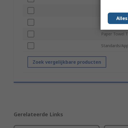
Material
Alle
Dispenser Ope
Paper Towel 
Standards/App
Zoek vergelijkbare producten
Gerelateerde Links