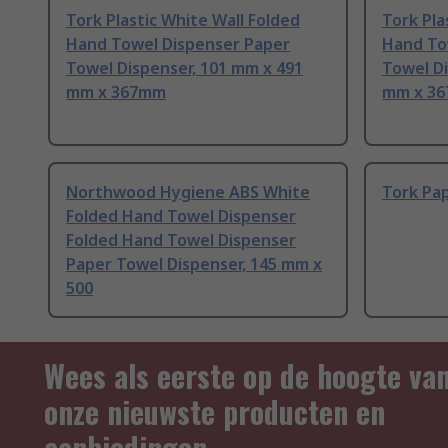
Tork Plastic White Wall Folded
Tork Pla
Hand Towel Dispenser Paper
Hand To
Towel Dispenser, 101 mm x 491
Towel Di
mm x 367mm
mm x 3
Northwood Hygiene ABS White
Tork Pa
Folded Hand Towel Dispenser
Folded Hand Towel Dispenser
Paper Towel Dispenser, 145 mm x
500
Wees als eerste op de hoogte va
onze nieuwste producten en
aanbiedingen