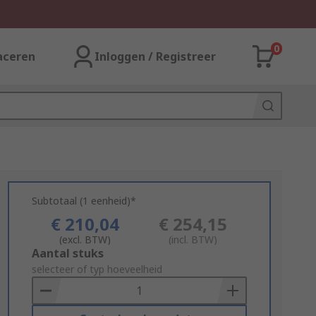
0
aceren
Inloggen / Registreer
Subtotaal (1 eenheid)*
€ 210,04
€ 254,15
(excl. BTW)
(incl. BTW)
Add
Aantal stuks
to
selecteer of typ hoeveelheid
Basket