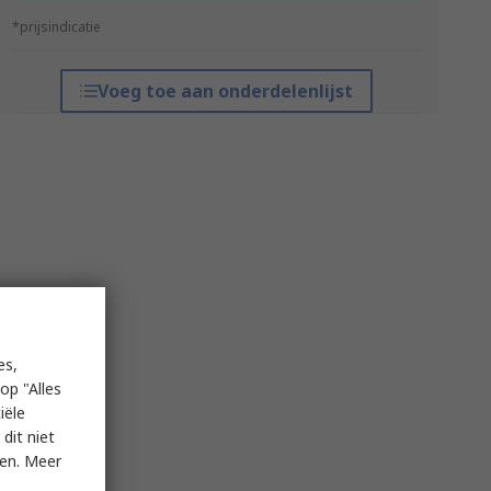
*prijsindicatie
Voeg toe aan onderdelenlijst
es,
op "Alles
iële
dit niet
ken. Meer