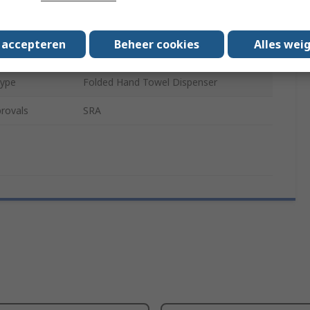
Plastic
s accepteren
Beheer cookies
Alles wei
ration
One At A Time Dispensing
Type
Folded Hand Towel Dispenser
rovals
SRA