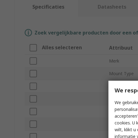
Specificaties
Datasheets
Zoek vergelijkbare producten door een o
Alles selecteren
Attribuut
Merk
Mount Type
Product Type
We resp
Colour
We gebruike
personalisa
Width
accepteren"
cookies. U 
Depth
wilt, klikt
informatie 
Height