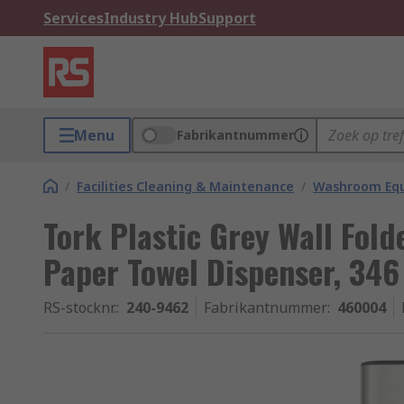
Services
Industry Hub
Support
Menu
Fabrikantnummer
/
Facilities Cleaning & Maintenance
/
Washroom Equ
Tork Plastic Grey Wall Fol
Paper Towel Dispenser, 3
RS-stocknr.
:
240-9462
Fabrikantnummer
:
460004