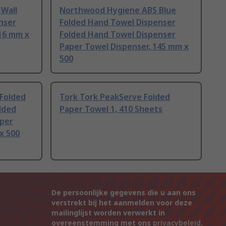
 Wall
Northwood Hygiene ABS Blue
nser
Folded Hand Towel Dispenser
116 mm x
Folded Hand Towel Dispenser
Paper Towel Dispenser, 145 mm x
500
Folded
Tork Tork PeakServe Folded
lded
Paper Towel 1, 410 Sheets
aper
x 500
De persoonlijke gegevens die u aan ons
verstrekt bij het aanmelden voor deze
mailinglijst worden verwerkt in
overeenstemming met ons
privacybeleid
.