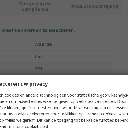
Wetgeving en
Productomschrijving
compliance
f meer kenmerken te selecteren.
Waarde
Tork
Wall
Paper Towel Dispenser
ecteren uw privacy
Grey
n cookies en andere technologieën voor statistische gebruiksanalys
tie en om advertenties weer te geven op websites van derden. Door 
495mm
 te klikken, geeft u toestemming voor de verwerking van niet-essent
kunt uw cookies selecteren door te klikken op "Beheer cookies". Als u 
346mm
 u op "Alles weigeren". Dit kan de toegang tot bepaalde functies beper
vindt u in
ons cookiebeleid
131mm