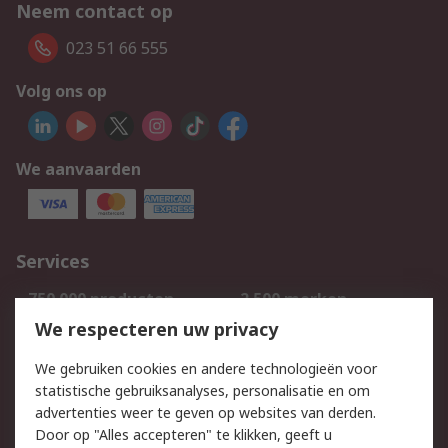
Neem contact op
023 51 66 555
Volg ons op
We aanvaarden
Services
750.000 producten
2.500 merken
Bestellen
Inkoopoplossingen
We respecteren uw privacy
Retouren
Technisch advies
We gebruiken cookies en andere technologieën voor
Track & Trace
statistische gebruiksanalyses, personalisatie en om
advertenties weer te geven op websites van derden.
Wettelijk
Door op "Alles accepteren" te klikken, geeft u