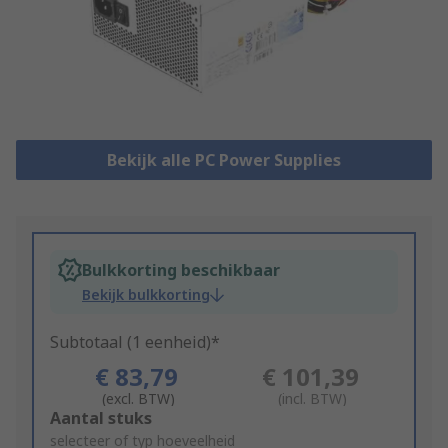
Bekijk alle PC Power Supplies
Bulkkorting beschikbaar
Bekijk bulkkorting
Subtotaal (1 eenheid)*
€ 83,79
€ 101,39
(excl. BTW)
(incl. BTW)
Add
Aantal stuks
to
selecteer of typ hoeveelheid