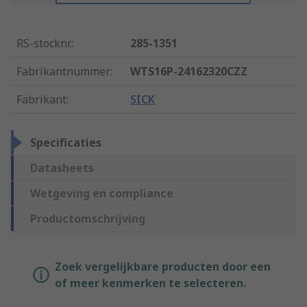
RS-stocknr.
:
285-1351
Fabrikantnummer
:
WTS16P-24162320CZZ
Fabrikant
:
SICK
Specificaties
Datasheets
Wetgeving en compliance
Productomschrijving
Zoek vergelijkbare producten door een
of meer kenmerken te selecteren.