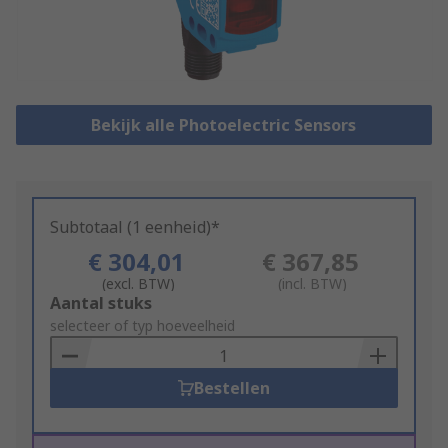
Bekijk alle Photoelectric Sensors
Subtotaal (1 eenheid)*
€ 304,01
€ 367,85
(excl. BTW)
(incl. BTW)
Add
Aantal stuks
to
selecteer of typ hoeveelheid
Basket
Bestellen