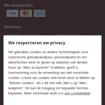
We aanvaarden
Services
750.000 producten
2.500 merken
Bestellen
Inkoopoplossingen
We respecteren uw privacy
Retouren
Technisch advies
We gebruiken cookies en andere technologieën voor
Track & Trace
statistische gebruiksanalyses, personalisatie en om
advertenties weer te geven op websites van derden.
Wettelijk
Door op "Alles accepteren" te klikken, geeft u
toestemming voor de verwerking van niet-essentiële
Cookiebeleid
Email veiligheid
cookies. U kunt uw cookies selecteren door te klikken op
Privacybeleid
Websitevoorwaarden
"Beheer cookies". Als u dit niet wilt, klikt u op "Alles
weigeren". Dit kan de toegang tot bepaalde functies
Algemene
beperken. Meer informatie vindt u in
ons cookiebeleid
verkoopvoorwaarden