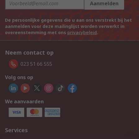
Aanmelden
De persoonlijke gegevens die u aan ons verstrekt bij het
aanmelden voor deze mailinglijst worden verwerkt in
overeenstemming met ons
privacybeleid
.
Neem contact op
023 51 66 555
Volg ons op
We aanvaarden
Services