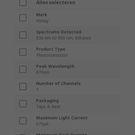
Alles selecteren
Merk
Vishay
Spectrums Detected
830 nm to 950 nm, Infrared
Product Type
Phototransistor
Peak Wavelength
870nm
Number of Channels
1
Packaging
Tape & Reel
Maximum Light Current
675μA
Maximum Dark Current