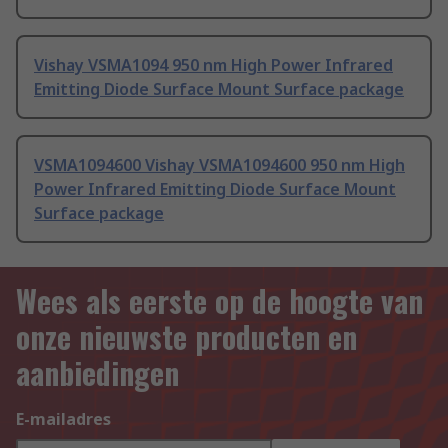
Vishay VSMA1094 950 nm High Power Infrared
Emitting Diode Surface Mount Surface package
VSMA1094600 Vishay VSMA1094600 950 nm High
Power Infrared Emitting Diode Surface Mount
Surface package
Wees als eerste op de hoogte van
onze nieuwste producten en
aanbiedingen
E-mailadres