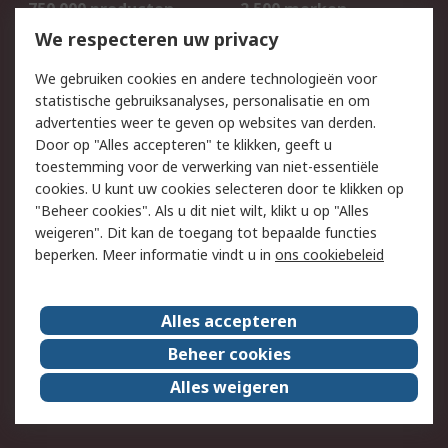
750.000 producten
2.500 merken
Bestellen
Inkoopoplossingen
We respecteren uw privacy
Retouren
Technisch advies
We gebruiken cookies en andere technologieën voor
Track & Trace
statistische gebruiksanalyses, personalisatie en om
advertenties weer te geven op websites van derden.
Wettelijk
Door op "Alles accepteren" te klikken, geeft u
toestemming voor de verwerking van niet-essentiële
Cookiebeleid
Email veiligheid
cookies. U kunt uw cookies selecteren door te klikken op
Privacybeleid
Websitevoorwaarden
"Beheer cookies". Als u dit niet wilt, klikt u op "Alles
weigeren". Dit kan de toegang tot bepaalde functies
Algemene
beperken. Meer informatie vindt u in
ons cookiebeleid
verkoopvoorwaarden
Over RS
Alles accepteren
RS Group
Over ons
Beheer cookies
RS wereldwijd
Werken bij RS
Alles weigeren
ESG