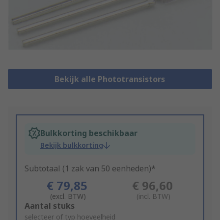
Bekijk alle Phototransistors
Bulkkorting beschikbaar
Bekijk bulkkorting
Subtotaal (1 zak van 50 eenheden)*
€ 79,85
€ 96,60
(excl. BTW)
(incl. BTW)
Add
Aantal stuks
to
selecteer of typ hoeveelheid