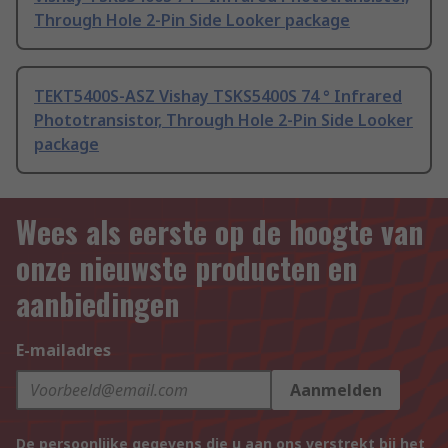
Through Hole 2-Pin Side Looker package
TEKT5400S-ASZ Vishay TSKS5400S 74 ° Infrared
Phototransistor, Through Hole 2-Pin Side Looker
package
Wees als eerste op de hoogte van
onze nieuwste producten en
aanbiedingen
E-mailadres
Aanmelden
De persoonlijke gegevens die u aan ons verstrekt bij het