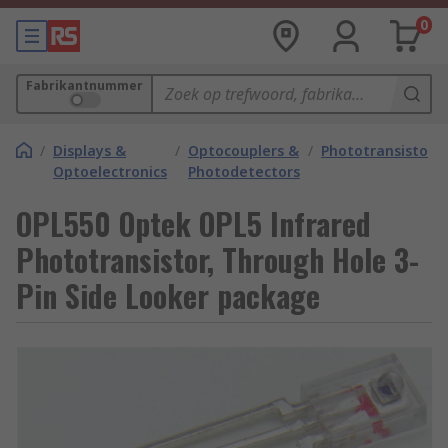
0
Fabrikantnummer
/
Displays &
/
Optocouplers &
/
Phototransistors
Optoelectronics
Photodetectors
OPL550 Optek OPL5 Infrared
Phototransistor, Through Hole 3-
Pin Side Looker package