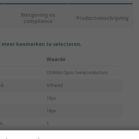
Wetgeving en
Productomschrijving
compliance
f meer kenmerken te selecteren.
Waarde
OSRAM Opto Semiconductors
ed
Infrared
10µs
10µs
ls
1
rent
50nA