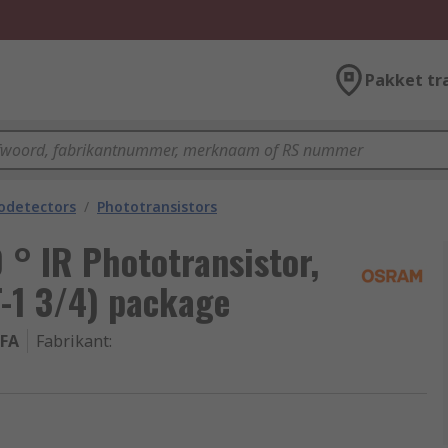
Pakket tr
odetectors
/
Phototransistors
° IR Phototransistor,
-1 3/4) package
 FA
Fabrikant
: