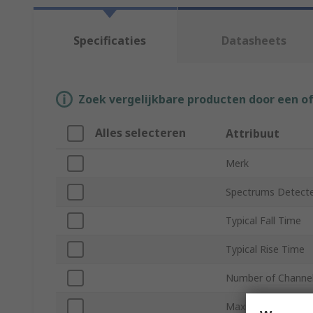
Specificaties
Datasheets
Zoek vergelijkbare producten door een o
Alles selecteren
Attribuut
Merk
Spectrums Detect
Typical Fall Time
Typical Rise Time
Number of Channe
Maximum Dark Cur