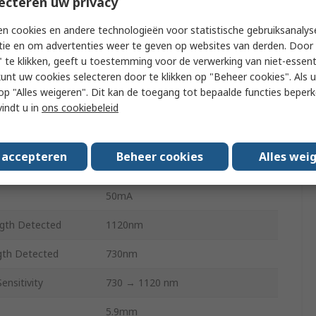
ecteren uw privacy
ivity
50 °
n cookies en andere technologieën voor statistische gebruiksanalys
tie en om advertenties weer te geven op websites van derden. Door 
NPN
 te klikken, geeft u toestemming voor de verwerking van niet-essent
kunt uw cookies selecteren door te klikken op "Beheer cookies". Als u 
2
 u op "Alles weigeren". Dit kan de toegang tot bepaalde functies beper
vindt u in
ons cookiebeleid
Through Hole
5mm (T-1 3/4)
s accepteren
Beheer cookies
Alles wei
5.9 x 5.9 x 9mm
50mA
gth Detected
1120nm
th Detected
730nm
ensitivity
730 → 1120 nm
5.9mm