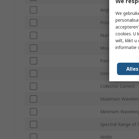
We resp
Angle of Half Sensit
We gebruike
personalisa
Polarity
accepteren"
cookies. U 
Number of Pins
wilt, klikt
informatie 
Mounting Type
Package Type
Alle
Dimensions
Collector Current
Maximum Wavelen
Minimum Waveleng
Spectral Range of S
Width