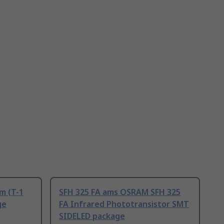
m (T-1
SFH 325 FA ams OSRAM SFH 325
ge
FA Infrared Phototransistor SMT
SIDELED package