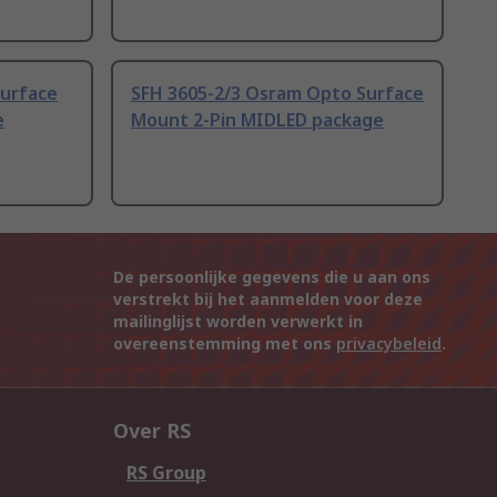
Surface
SFH 3605-2/3 Osram Opto Surface
e
Mount 2-Pin MIDLED package
De persoonlijke gegevens die u aan ons
verstrekt bij het aanmelden voor deze
mailinglijst worden verwerkt in
overeenstemming met ons
privacybeleid
.
Over RS
RS Group