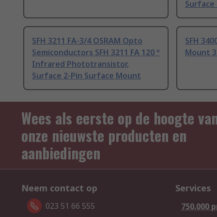
Surface
SFH 3211 FA-3/4 OSRAM Opto
SFH 340
Semiconductors SFH 3211 FA 120 °
Mount 3
Infrared Phototransistor,
Surface 2-Pin Surface Mount
Wees als eerste op de hoogte va
onze nieuwste producten en
aanbiedingen
Neem contact op
Services
023 51 66 555
750.000 