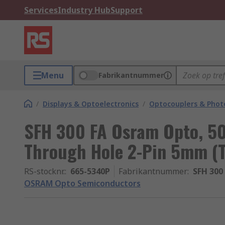
Services
Industry Hub
Support
Menu
Fabrikantnummer
/
Displays & Optoelectronics
/
Optocouplers & Phot
SFH 300 FA Osram Opto, 50 
Through Hole 2-Pin 5mm (T
RS-stocknr.
:
665-5340P
Fabrikantnummer
:
SFH 300
OSRAM Opto Semiconductors