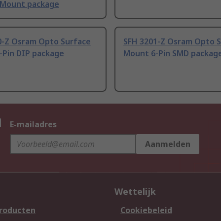
 Mount package
0-Z Osram Opto Surface
SFH 3201-Z Osram Opto 
-Pin DIP package
Mount 6-Pin SMD packag
n
E-mailadres
Aanmelden
Wettelijk
producten
Cookiebeleid