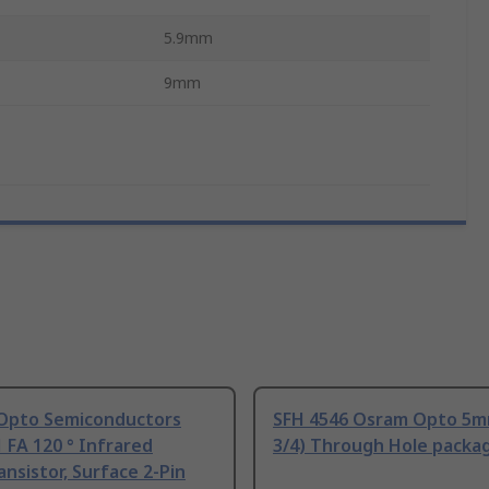
5.9mm
9mm
pto Semiconductors
SFH 4546 Osram Opto 5m
 FA 120 ° Infrared
3/4) Through Hole packa
nsistor, Surface 2-Pin