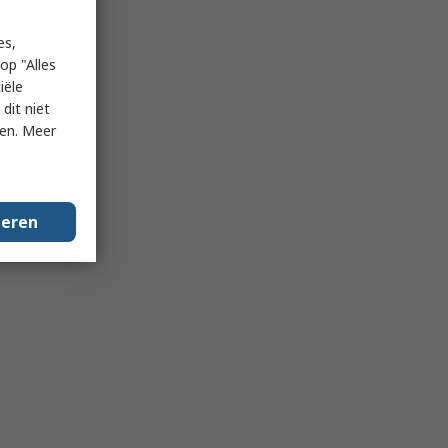
es,
op "Alles
iële
dit niet
ken. Meer
geren