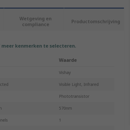
Wetgeving en
Productomschrijving
compliance
f meer kenmerken te selecteren.
Waarde
Vishay
cted
Visible Light, Infrared
Phototransistor
h
570nm
nels
1