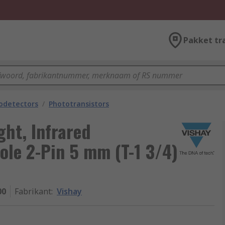
Pakket tr
odetectors
/
Phototransistors
ght, Infrared
ole 2-Pin 5 mm (T-1 3/4)
00
Fabrikant
:
Vishay