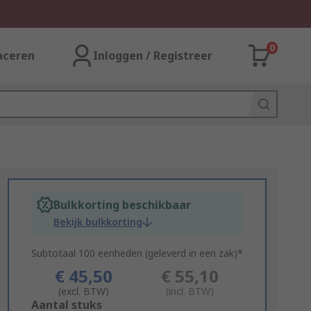
0
aceren
Inloggen / Registreer
Bulkkorting beschikbaar
Bekijk bulkkorting
Subtotaal 100 eenheden (geleverd in een zak)*
€ 45,50
€ 55,10
(excl. BTW)
(incl. BTW)
Add
Aantal stuks