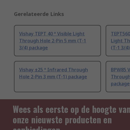
Gerelateerde Links
Vishay TEPT 40 ° Visible Light
TEPT5600
Through Hole 2-Pin 5 mm (T-1
Light T
3/4) package
(T-1 3/4
Vishay ±25 ° Infrared Through
BPW85 Vi
Hole 2-Pin 3 mm (T-1) package
Through 
package
Wees als eerste op de hoogte va
onze nieuwste producten en
aanbiedingen