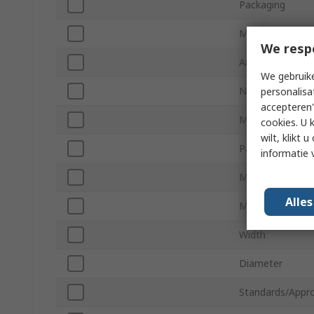
Packaging
Maximum Dark 
We resp
Angle of Half Sen
We gebruike
Number of Pins
personalisa
accepteren"
Mount Type
cookies. U 
wilt, klikt
Package Type
informatie 
Minimum Operat
Alle
Maximum Opera
Width
Diameter
Standards/Appro