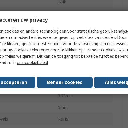
Bulk
Current
50nA
ecteren uw privacy
sitivity
40 °
n cookies en andere technologieën voor statistische gebruiksanalys
2
tie en om advertenties weer te geven op websites van derden. Door 
 te klikken, geeft u toestemming voor de verwerking van niet-essent
Through Hole
kunt uw cookies selecteren door te klikken op "Beheer cookies". Als u 
 u op "Alles weigeren". Dit kan de toegang tot bepaalde functies beper
5 mm (T-1 3/4)
vindt u in
ons cookiebeleid
ing Temperature
-40°C
s accepteren
Beheer cookies
Alles wei
ting Temperature
85°C
5.75mm
5mm
vals
RoHS