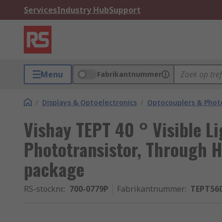
Services
Industry Hub
Support
Menu
Fabrikantnummer
/
Displays & Optoelectronics
/
Optocouplers & Phot
Vishay TEPT 40 ° Visible Li
Phototransistor, Through H
package
RS-stocknr.
:
700-0779P
Fabrikantnummer
:
TEPT56