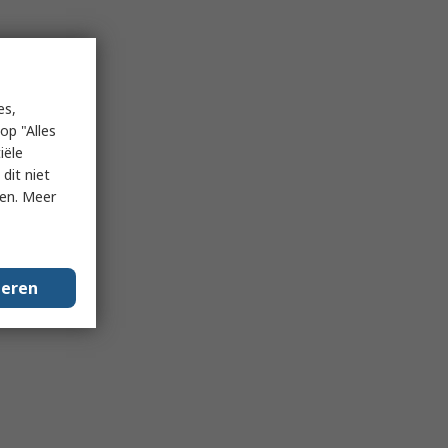
es,
op "Alles
iële
dit niet
ken. Meer
geren