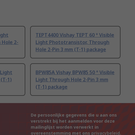
ight
TEPT4400 Vishay TEPT 60 ° Visible
 Hole 2-
Light Phototransistor, Through
Hole 2-Pin 3 mm (T-1) package
 Light
BPW85A Vishay BPW85 50 ° Visible
(T-1)
Light Through Hole 2-Pin 3 mm
(T-1) package
De persoonlijke gegevens die u aan ons
verstrekt bij het aanmelden voor deze
mailinglijst worden verwerkt in
overeenstemming met ons
privacybeleid
.