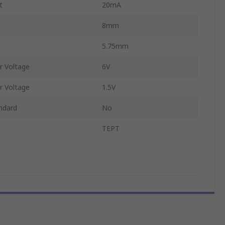
t
20mA
8mm
5.75mm
r Voltage
6V
r Voltage
1.5V
ndard
No
TEPT