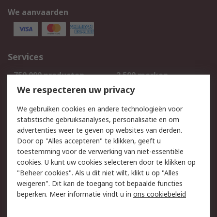
We aanvaarden
Services
750.000 producten
2.500 merken
Bestellen
Inkoopoplossingen
We respecteren uw privacy
Retouren
Technisch advies
We gebruiken cookies en andere technologieën voor
Track & Trace
statistische gebruiksanalyses, personalisatie en om
advertenties weer te geven op websites van derden.
Wettelijk
Door op "Alles accepteren" te klikken, geeft u
toestemming voor de verwerking van niet-essentiële
Cookiebeleid
Email veiligheid
cookies. U kunt uw cookies selecteren door te klikken op
Privacybeleid
Websitevoorwaarden
"Beheer cookies". Als u dit niet wilt, klikt u op "Alles
weigeren". Dit kan de toegang tot bepaalde functies
Algemene
beperken. Meer informatie vindt u in
ons cookiebeleid
verkoopvoorwaarden