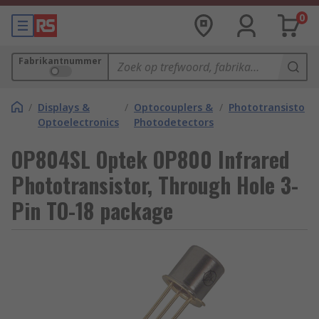
0
Fabrikantnummer
/
Displays &
/
Optocouplers &
/
Phototransistors
Optoelectronics
Photodetectors
OP804SL Optek OP800 Infrared
Phototransistor, Through Hole 3-
Pin TO-18 package