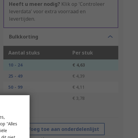
Heeft u meer nodig?
Klik op 'Controleer
leverdata' voor extra voorraad en
levertijden.
Bulkkorting
Aantal stuks
Per stuk
10 - 24
€ 4,63
25 - 49
€ 4,39
50 - 99
€ 4,11
100 +
€ 3,78
*prijsindicatie
es,
op "Alles
Voeg toe aan onderdelenlijst
iële
dit niet