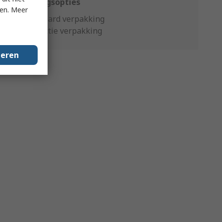
Verpakkingsopties
ken. Meer
Standaard verpakking
Productie verpakking
geren