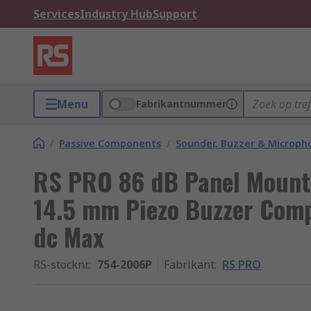
Services
Industry Hub
Support
Menu
Fabrikantnummer
/
Passive Components
/
Sounder, Buzzer & Microp
RS PRO 86 dB Panel Mount 
14.5 mm Piezo Buzzer Comp
dc Max
RS-stocknr.
:
754-2006P
Fabrikant
:
RS PRO