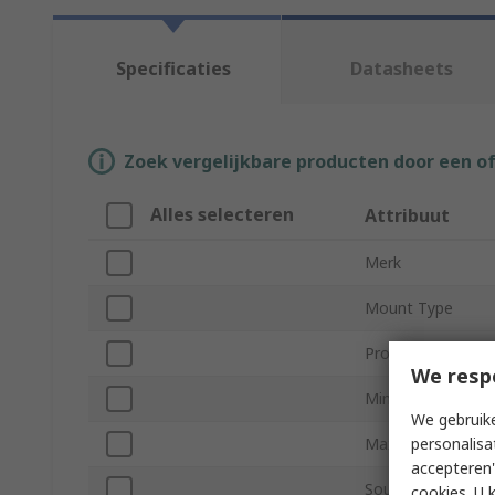
Specificaties
Datasheets
Zoek vergelijkbare producten door een o
Alles selecteren
Attribuut
Merk
Mount Type
Product Type
We resp
Minimum Supply V
We gebruike
personalisa
Maximum Supply 
accepteren"
Sound Level
cookies. U 