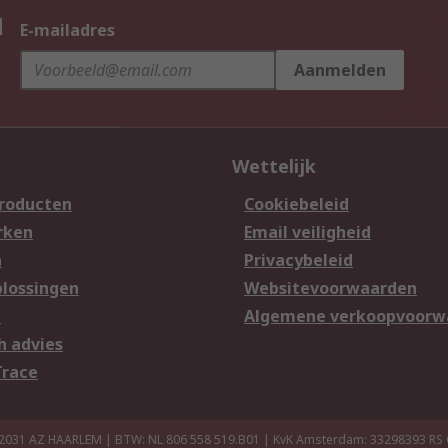
n
E-mailadres
Aanmelden
Wettelijk
producten
Cookiebeleid
rken
Email veiligheid
n
Privacybeleid
lossingen
Websitevoorwaarden
n
Algemene verkoopvoorw
h advies
Trace
 2031 AZ HAARLEM | BTW: NL 806 558 519.B01 | KvK Amsterdam: 33298393
RS 