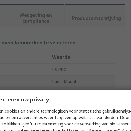
Wetgeving en
Productomschrijving
compliance
f meer kenmerken te selecteren.
Waarde
RS PRO
Panel Mount
Piezo Buzzer Component
ecteren uw privacy
oltage
3V dc
n cookies en andere technologieën voor statistische gebruiksanalys
tie en om advertenties weer te geven op websites van derden. Door 
Voltage
28V dc
 te klikken, geeft u toestemming voor de verwerking van niet-essent
86dB
kunt uw cookies selecteren door te klikken op "Beheer cookies". Als u 