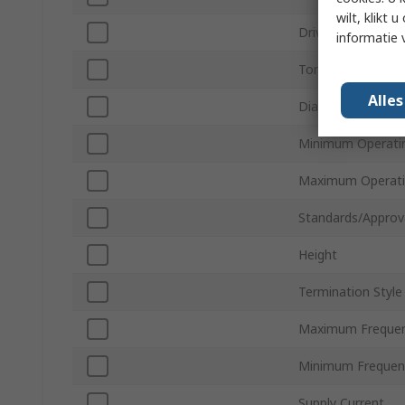
wilt, klikt
Drive Type
informatie 
Tone Type
Alle
Diameter
Minimum Operati
Maximum Operati
Standards/Approv
Height
Termination Style
Maximum Freque
Minimum Frequen
Supply Current