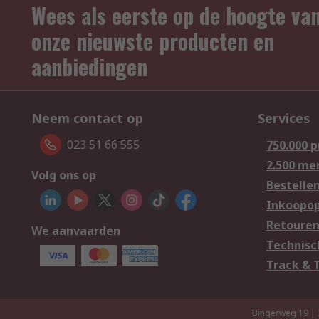
Wees als eerste op de hoogte va
onze nieuwste producten en
aanbiedingen
Neem contact op
Services
023 51 66 555
750.000 
2.500 me
Volg ons op
Bestelle
Inkoopop
Retoure
We aanvaarden
Technisc
Track & 
Bingerweg 19 |