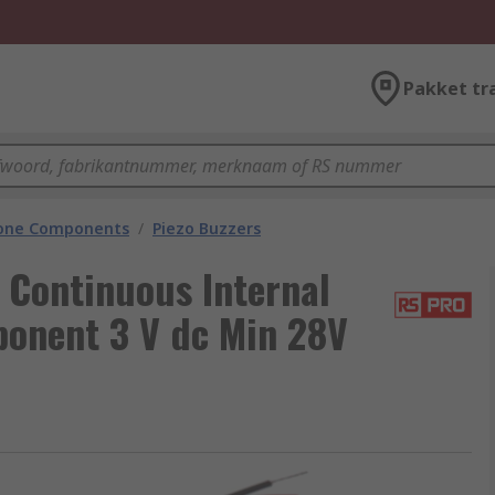
Pakket tr
hone Components
/
Piezo Buzzers
Continuous Internal
onent 3 V dc Min 28V