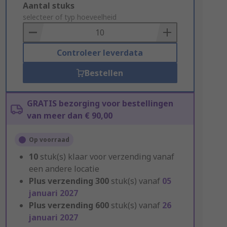
Add
Aantal stuks
to
selecteer of typ hoeveelheid
Basket
Controleer leverdata
Bestellen
GRATIS bezorging voor bestellingen
van meer dan € 90,00
Op voorraad
10
stuk(s) klaar voor verzending vanaf
een andere locatie
Plus verzending
300
stuk(s) vanaf
05
januari 2027
Plus verzending
600
stuk(s) vanaf
26
januari 2027