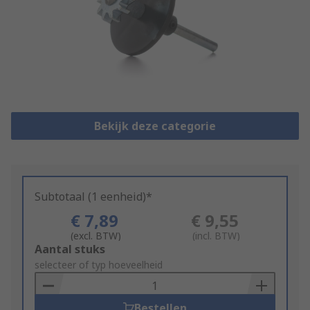
Bekijk deze categorie
Subtotaal (1 eenheid)*
€ 7,89
€ 9,55
(excl. BTW)
(incl. BTW)
Add
Aantal stuks
to
selecteer of typ hoeveelheid
Basket
Bestellen