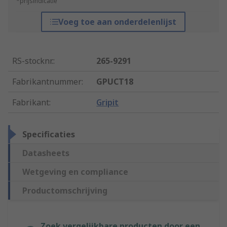
*prijsindicatie
Voeg toe aan onderdelenlijst
RS-stocknr.
:
265-9291
Fabrikantnummer
:
GPUCT18
Fabrikant
:
Gripit
Specificaties
Datasheets
Wetgeving en compliance
Productomschrijving
Zoek vergelijkbare producten door een