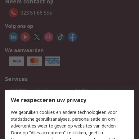
Neem contact op
023 51 66 555
Volg ons op
We aanvaarden
Services
750.000 producten
2.500 merken
Bestellen
Inkoopoplossingen
We respecteren uw privacy
Retouren
Technisch advies
We gebruiken cookies en andere technologieën voor
Track & Trace
statistische gebruiksanalyses, personalisatie en om
advertenties weer te geven op websites van derden.
Wettelijk
Door op "Alles accepteren" te klikken, geeft u