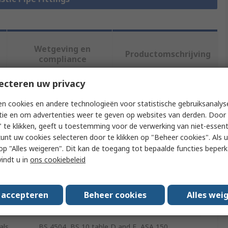
Wetgeving en
Productomschrijving
compliance
ecteren uw privacy
f meer kenmerken te selecteren.
n cookies en andere technologieën voor statistische gebruiksanalys
tie en om advertenties weer te geven op websites van derden. Door 
Waarde
 te klikken, geeft u toestemming voor de verwerking van niet-essent
kunt uw cookies selecteren door te klikken op "Beheer cookies". Als u 
Georg Fischer
 u op "Alles weigeren". Dit kan de toegang tot bepaalde functies beper
vindt u in
ons cookiebeleid
Full Face Flange
Plastic Pipe Fitting
s accepteren
Beheer cookies
Alles wei
ABS
als
BS 4504, BS 10 table D and E, ASA 150