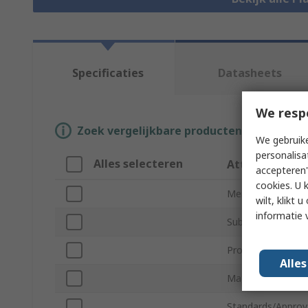
Specificaties
Datasheets
We resp
Zoek vergelijkbare producten door een o
We gebruike
personalisa
Alles selecteren
Attribuut
accepteren"
cookies. U 
Merk
wilt, klikt
informatie 
Sub Type
Product Type
Alle
Material
Standards/Approv