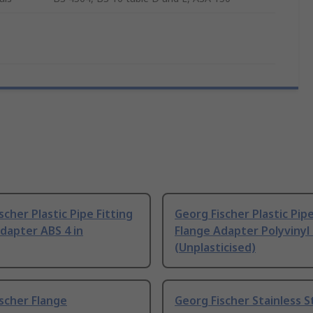
scher Plastic Pipe Fitting
Georg Fischer Plastic Pipe
dapter ABS 4 in
Flange Adapter Polyvinyl
(Unplasticised)
scher Flange
Georg Fischer Stainless S