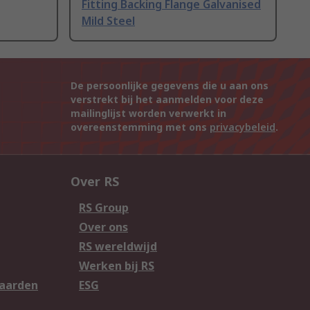
Fitting Backing Flange Galvanised
Mild Steel
De persoonlijke gegevens die u aan ons
verstrekt bij het aanmelden voor deze
mailinglijst worden verwerkt in
overeenstemming met ons
privacybeleid
.
Over RS
RS Group
Over ons
RS wereldwijd
Werken bij RS
aarden
ESG