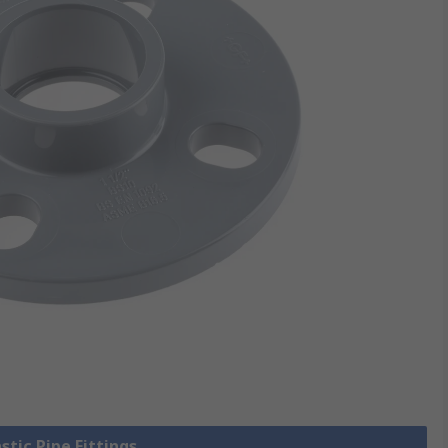
astic Pipe Fittings