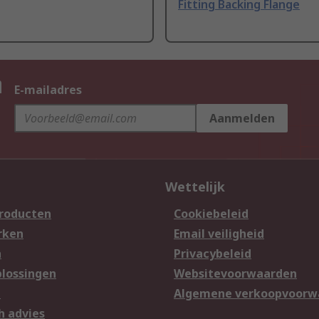
Fitting Backing Flange
n
E-mailadres
Aanmelden
Wettelijk
producten
Cookiebeleid
rken
Email veiligheid
n
Privacybeleid
lossingen
Websitevoorwaarden
n
Algemene verkoopvoorw
h advies