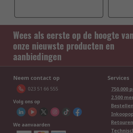
Wees als eerste op de hoogte va
onze nieuwste producten en
aanbiedingen
Neem contact op
Services
023 51 66 555
750.000 
2.500 me
Volg ons op
Bestelle
Inkoopop
Retoure
We aanvaarden
Technisc