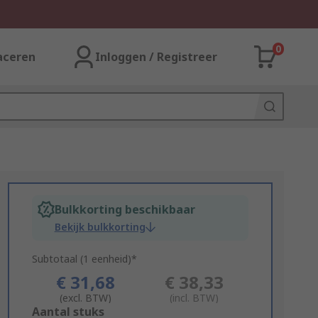
0
aceren
Inloggen / Registreer
Bulkkorting beschikbaar
Bekijk bulkkorting
Subtotaal (1 eenheid)*
€ 31,68
€ 38,33
(excl. BTW)
(incl. BTW)
Add
Aantal stuks