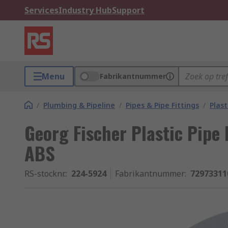
Services
Industry Hub
Support
Menu
Fabrikantnummer
/
Plumbing & Pipeline
/
Pipes & Pipe Fittings
/
Plast
Georg Fischer Plastic Pipe 
ABS
RS-stocknr.
:
224-5924
Fabrikantnummer
:
72973311