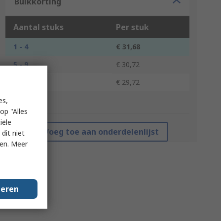
Bulkkorting
Aantal stuks
Per stuk
1 - 4
€ 31,68
5 - 9
€ 30,72
10 +
€ 29,72
es,
*prijsindicatie
op "Alles
iële
Voeg toe aan onderdelenlijst
dit niet
ken. Meer
geren