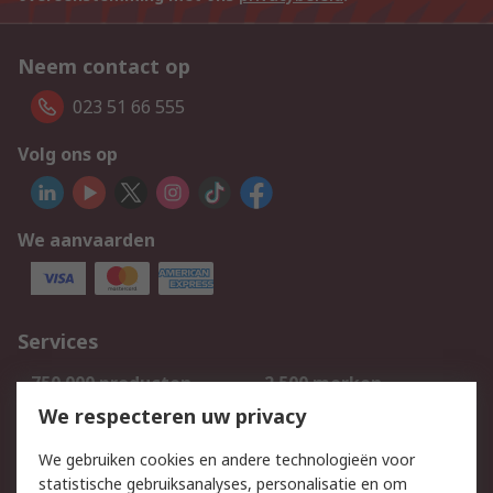
Neem contact op
023 51 66 555
Volg ons op
We aanvaarden
Services
750.000 producten
2.500 merken
Bestellen
Inkoopoplossingen
We respecteren uw privacy
Retouren
Technisch advies
We gebruiken cookies en andere technologieën voor
Track & Trace
statistische gebruiksanalyses, personalisatie en om