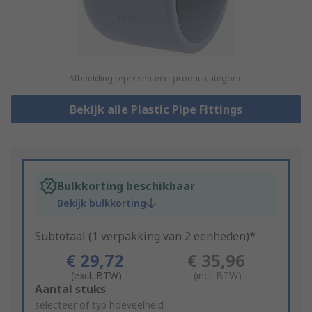
Afbeelding representeert productcategorie
Bekijk alle Plastic Pipe Fittings
Bulkkorting beschikbaar
Bekijk bulkkorting
Subtotaal (1 verpakking van 2 eenheden)*
€ 29,72
€ 35,96
(excl. BTW)
(incl. BTW)
Add
Aantal stuks
to
selecteer of typ hoeveelheid