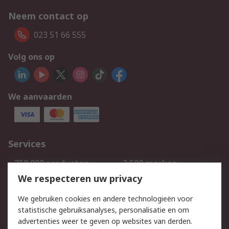
Neem contact op
023 51 66 555
Volg ons op
We aanvaarden
Services
750.000 producten
2.500 merken
Bestellen
Inkoopoplossingen
We respecteren uw privacy
Retouren
Technisch advies
We gebruiken cookies en andere technologieën voor
Track & Trace
statistische gebruiksanalyses, personalisatie en om
advertenties weer te geven op websites van derden.