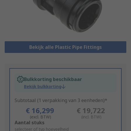
Bekijk alle Plastic Pipe Fittings
Bulkkorting beschikbaar
Bekijk bulkkorting
Subtotaal (1 verpakking van 3 eenheden)*
€ 16,299
€ 19,722
(excl. BTW)
(incl. BTW)
Add
Aantal stuks
to
selecteer of typ hoeveelheid