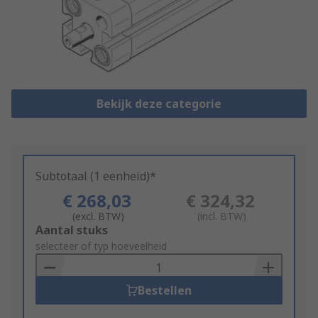
Bekijk deze categorie
Subtotaal (1 eenheid)*
€ 268,03
€ 324,32
(excl. BTW)
(incl. BTW)
Add
Aantal stuks
to
selecteer of typ hoeveelheid
Basket
Bestellen