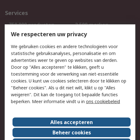
Services
750.000 producten
2.500 merken
Bestellen
Inkoopoplossingen
We respecteren uw privacy
Retouren
Technisch advies
We gebruiken cookies en andere technologieën voor
Track & Trace
statistische gebruiksanalyses, personalisatie en om
advertenties weer te geven op websites van derden.
Wettelijk
Door op "Alles accepteren" te klikken, geeft u
toestemming voor de verwerking van niet-essentiële
Cookiebeleid
Email veiligheid
cookies. U kunt uw cookies selecteren door te klikken op
Privacybeleid
Websitevoorwaarden
"Beheer cookies". Als u dit niet wilt, klikt u op "Alles
weigeren". Dit kan de toegang tot bepaalde functies
Algemene
beperken. Meer informatie vindt u in
ons cookiebeleid
verkoopvoorwaarden
Over RS
Alles accepteren
RS Group
Over ons
Beheer cookies
RS wereldwijd
Werken bij RS