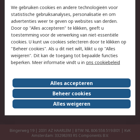
Retouren
Technisch advies
We gebruiken cookies en andere technologieën voor
Track & Trace
statistische gebruiksanalyses, personalisatie en om
advertenties weer te geven op websites van derden.
Wettelijk
Door op "Alles accepteren" te klikken, geeft u
toestemming voor de verwerking van niet-essentiële
Cookiebeleid
Email veiligheid
cookies. U kunt uw cookies selecteren door te klikken op
Privacybeleid
Websitevoorwaarden
"Beheer cookies". Als u dit niet wilt, klikt u op "Alles
weigeren". Dit kan de toegang tot bepaalde functies
Algemene
beperken. Meer informatie vindt u in
ons cookiebeleid
verkoopvoorwaarden
Over RS
Alles accepteren
RS Group
Over ons
Beheer cookies
RS wereldwijd
Werken bij RS
Alles weigeren
ESG
Bingerweg 19 | 2031 AZ HAARLEM | BTW: NL 806 558 519.B01 | KvK
Amsterdam: 33298393
RS Components B.V.