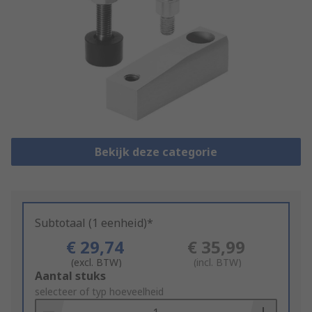
Bekijk deze categorie
Subtotaal (1 eenheid)*
€ 29,74
€ 35,99
(excl. BTW)
(incl. BTW)
Add
Aantal stuks
to
selecteer of typ hoeveelheid
Basket