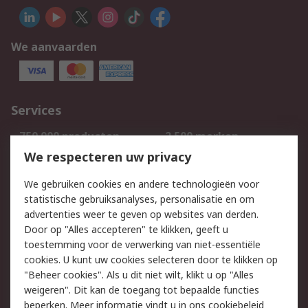
We aanvaarden
Services
750.000 producten
2.500 merken
Bestellen
Inkoopoplossingen
We respecteren uw privacy
Retouren
Technisch advies
We gebruiken cookies en andere technologieën voor
Track & Trace
statistische gebruiksanalyses, personalisatie en om
advertenties weer te geven op websites van derden.
Wettelijk
Door op "Alles accepteren" te klikken, geeft u
toestemming voor de verwerking van niet-essentiële
Cookiebeleid
Email veiligheid
cookies. U kunt uw cookies selecteren door te klikken op
Privacybeleid
Websitevoorwaarden
"Beheer cookies". Als u dit niet wilt, klikt u op "Alles
weigeren". Dit kan de toegang tot bepaalde functies
Algemene
beperken. Meer informatie vindt u in
ons cookiebeleid