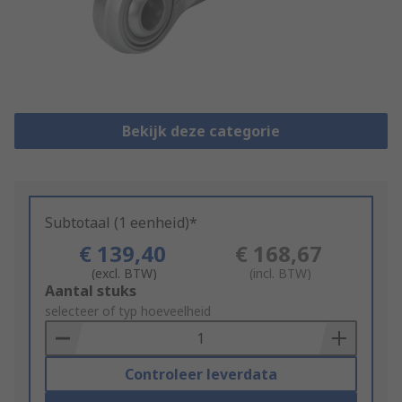
Bekijk deze categorie
Subtotaal (1 eenheid)*
€ 139,40
€ 168,67
(excl. BTW)
(incl. BTW)
Add
Aantal stuks
to
selecteer of typ hoeveelheid
Basket
Controleer leverdata