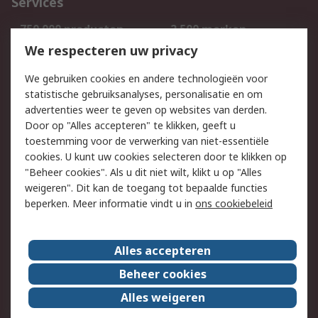
Services
750.000 producten
2.500 merken
Bestellen
Inkoopoplossingen
We respecteren uw privacy
Retouren
Technisch advies
We gebruiken cookies en andere technologieën voor
Track & Trace
statistische gebruiksanalyses, personalisatie en om
advertenties weer te geven op websites van derden.
Wettelijk
Door op "Alles accepteren" te klikken, geeft u
toestemming voor de verwerking van niet-essentiële
Cookiebeleid
Email veiligheid
cookies. U kunt uw cookies selecteren door te klikken op
Privacybeleid
Websitevoorwaarden
"Beheer cookies". Als u dit niet wilt, klikt u op "Alles
weigeren". Dit kan de toegang tot bepaalde functies
Algemene
beperken. Meer informatie vindt u in
ons cookiebeleid
verkoopvoorwaarden
Over RS
Alles accepteren
RS Group
Over ons
Beheer cookies
RS wereldwijd
Werken bij RS
Alles weigeren
ESG