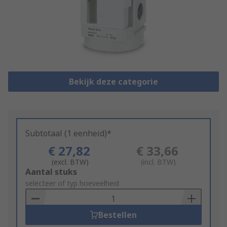
Bekijk deze categorie
Subtotaal (1 eenheid)*
€ 27,82
€ 33,66
(excl. BTW)
(incl. BTW)
Add
Aantal stuks
to
selecteer of typ hoeveelheid
Basket
Bestellen