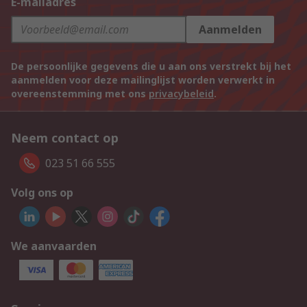
E-mailadres
Aanmelden
De persoonlijke gegevens die u aan ons verstrekt bij het
aanmelden voor deze mailinglijst worden verwerkt in
overeenstemming met ons
privacybeleid
.
Neem contact op
023 51 66 555
Volg ons op
We aanvaarden