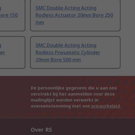
g
SMC Double Acting Acting
ore 150
Rodless Actuator 20mm Bore 250
mm
g
SMC Double Acting Acting
der
Rodless Pneumatic Cylinder
20mm Bore 500 mm
De persoonlijke gegevens die u aan ons
verstrekt bij het aanmelden voor deze
mailinglijst worden verwerkt in
overeenstemming met ons
privacybeleid
.
Over RS