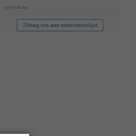
*prijsindicatie
Voeg toe aan onderdelenlijst