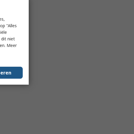
es,
op "Alles
iële
dit niet
ken. Meer
geren