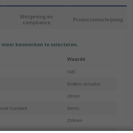
Wetgeving en
Productomschrijving
compliance
f meer kenmerken te selecteren.
Waarde
SMC
Rodless Actuator
r
20mm
read Standard
Metric
250mm
MY1