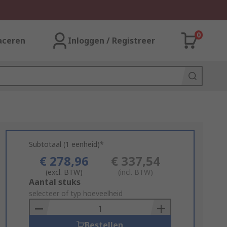
0
aceren
Inloggen / Registreer
Subtotaal (1 eenheid)*
€ 278,96
€ 337,54
(excl. BTW)
(incl. BTW)
Add
Aantal stuks
to
selecteer of typ hoeveelheid
Basket
Bestellen