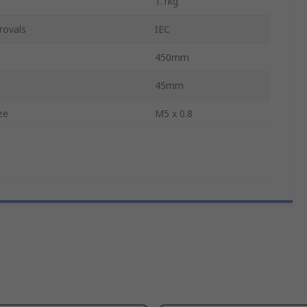
1.1kg
rovals
IEC
450mm
45mm
ze
M5 x 0.8