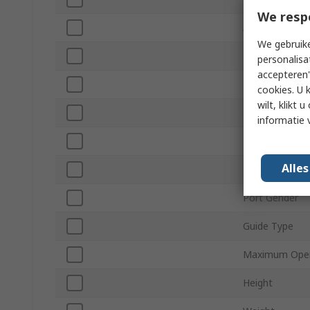
We resp
Action Type
We gebruike
Maximum Oper
personalisa
accepteren"
Body Material
cookies. U 
wilt, klikt
Cushioning Ty
informatie 
Mounting Orie
Alle
Minimum Oper
Port Gender
Guide Type
Maximum Oper
Height