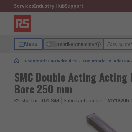
Services
Industry Hub
Support
Menu
Fabrikantnummer
/
Pneumatics & Hydraulics
/
Pneumatic Cylinders & 
SMC Double Acting Acting
Bore 250 mm
RS-stocknr.
:
161-849
Fabrikantnummer
:
MY1B20G-