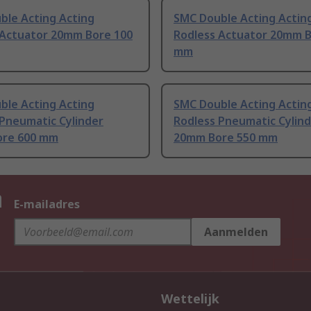
ble Acting Acting
SMC Double Acting Actin
 Actuator 20mm Bore 100
Rodless Actuator 20mm B
mm
ble Acting Acting
SMC Double Acting Actin
 Pneumatic Cylinder
Rodless Pneumatic Cylin
re 600 mm
20mm Bore 550 mm
n
E-mailadres
Aanmelden
Wettelijk