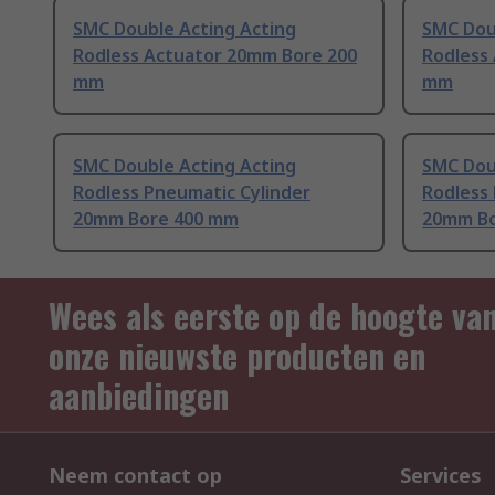
SMC Double Acting Acting
SMC Dou
Rodless Actuator 20mm Bore 200
Rodless
mm
mm
SMC Double Acting Acting
SMC Dou
Rodless Pneumatic Cylinder
Rodless
20mm Bore 400 mm
20mm Bo
Wees als eerste op de hoogte va
onze nieuwste producten en
aanbiedingen
Neem contact op
Services