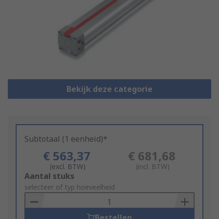
Bekijk deze categorie
Subtotaal (1 eenheid)*
€ 563,37
€ 681,68
(excl. BTW)
(incl. BTW)
Add
Aantal stuks
to
selecteer of typ hoeveelheid
Basket
Bestellen