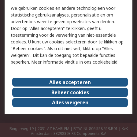
Retouren
Technisch advies
We gebruiken cookies en andere technologieën voor
Track & Trace
statistische gebruiksanalyses, personalisatie en om
advertenties weer te geven op websites van derden.
Wettelijk
Door op "Alles accepteren" te klikken, geeft u
toestemming voor de verwerking van niet-essentiële
Cookiebeleid
Email veiligheid
cookies. U kunt uw cookies selecteren door te klikken op
Privacybeleid
Websitevoorwaarden
"Beheer cookies". Als u dit niet wilt, klikt u op "Alles
weigeren". Dit kan de toegang tot bepaalde functies
Algemene
beperken. Meer informatie vindt u in
ons cookiebeleid
verkoopvoorwaarden
Over RS
Alles accepteren
RS Group
Over ons
Beheer cookies
RS wereldwijd
Werken bij RS
Alles weigeren
ESG
Bingerweg 19 | 2031 AZ HAARLEM | BTW: NL 806 558 519.B01 | KvK
Amsterdam: 33298393
RS Components B.V.