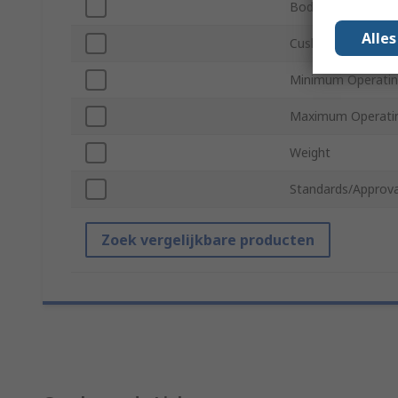
Body Material
Alle
Cushioning Type
Minimum Operatin
Maximum Operati
Weight
Standards/Approva
Zoek vergelijkbare producten