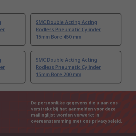
g
SMC Double Acting Acting
der
Rodless Pneumatic Cylinder
15mm Bore 450 mm
g
SMC Double Acting Acting
der
Rodless Pneumatic Cylinder
15mm Bore 200 mm
De persoonlijke gegevens die u aan ons
verstrekt bij het aanmelden voor deze
mailinglijst worden verwerkt in
overeenstemming met ons
privacybeleid
.