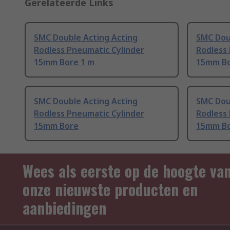
Gerelateerde Links
SMC Double Acting Acting
SMC Dou
Rodless Pneumatic Cylinder
Rodless
15mm Bore 1 m
15mm Bo
SMC Double Acting Acting
SMC Dou
Rodless Pneumatic Cylinder
Rodless
15mm Bore
15mm Bo
Wees als eerste op de hoogte va
onze nieuwste producten en
aanbiedingen