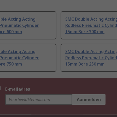
ble Acting Acting
SMC Double Acting Actin
 Pneumatic Cylinder
Rodless Pneumatic Cylin
re 600 mm
15mm Bore 300 mm
ble Acting Acting
SMC Double Acting Actin
 Pneumatic Cylinder
Rodless Pneumatic Cylin
re 750 mm
15mm Bore 250 mm
n
E-mailadres
Aanmelden