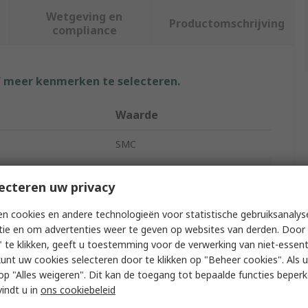
Wetgeving en
Productomschrijving
compliance
f meer kenmerken te selecteren.
Waarde
SMC
Rodless Pneumatic Cylinder
ecteren uw privacy
15mm
n cookies en andere technologieën voor statistische gebruiksanalys
1m
tie en om advertenties weer te geven op websites van derden. Door 
 te klikken, geeft u toestemming voor de verwerking van niet-essent
Double Acting
kunt uw cookies selecteren door te klikken op "Beheer cookies". Als u 
 u op "Alles weigeren". Dit kan de toegang tot bepaalde functies beper
g Pressure
7 bar
vindt u in
ons cookiebeleid