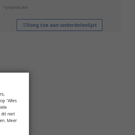
*prijsindicatie
Voeg toe aan onderdelenlijst
es,
op "Alles
iële
dit niet
ken. Meer