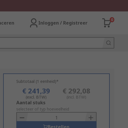
0
aceren
Inloggen / Registreer
Subtotaal (1 eenheid)*
€ 241,39
€ 292,08
(excl. BTW)
(incl. BTW)
Add
Aantal stuks
to
selecteer of typ hoeveelheid
Basket
Bestellen