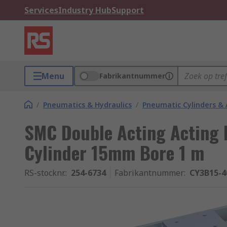
Services
Industry Hub
Support
Menu
Fabrikantnummer
/
Pneumatics & Hydraulics
/
Pneumatic Cylinders & 
SMC Double Acting Acting 
Cylinder 15mm Bore 1 m
RS-stocknr.
:
254-6734
Fabrikantnummer
:
CY3B15-4