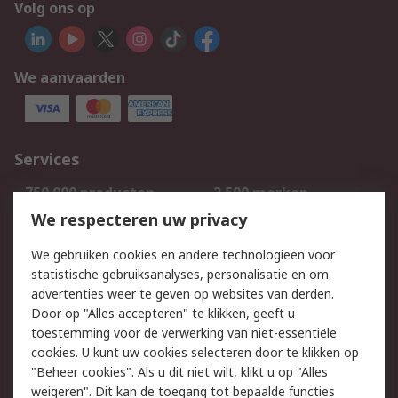
Volg ons op
We aanvaarden
Services
750.000 producten
2.500 merken
Bestellen
Inkoopoplossingen
We respecteren uw privacy
Retouren
Technisch advies
We gebruiken cookies en andere technologieën voor
Track & Trace
statistische gebruiksanalyses, personalisatie en om
advertenties weer te geven op websites van derden.
Wettelijk
Door op "Alles accepteren" te klikken, geeft u
toestemming voor de verwerking van niet-essentiële
Cookiebeleid
Email veiligheid
cookies. U kunt uw cookies selecteren door te klikken op
Privacybeleid
Websitevoorwaarden
"Beheer cookies". Als u dit niet wilt, klikt u op "Alles
weigeren". Dit kan de toegang tot bepaalde functies
Algemene