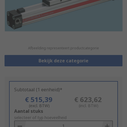
Afbeelding representeert productcategorie
Bekijk deze categorie
Subtotaal (1 eenheid)*
€ 515,39
€ 623,62
(excl. BTW)
(incl. BTW)
Add
Aantal stuks
to
selecteer of typ hoeveelheid
Basket