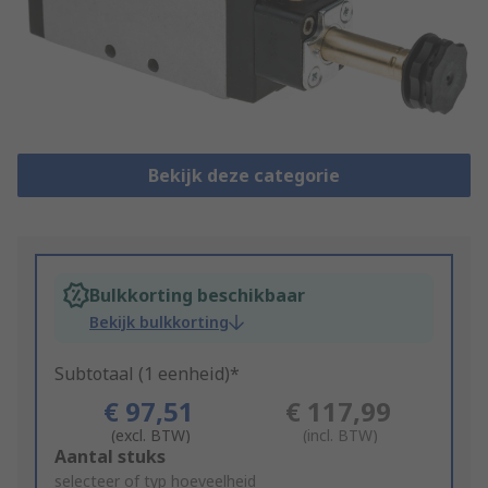
Bekijk deze categorie
Bulkkorting beschikbaar
Bekijk bulkkorting
Subtotaal (1 eenheid)*
€ 97,51
€ 117,99
(excl. BTW)
(incl. BTW)
Add
Aantal stuks
to
selecteer of typ hoeveelheid