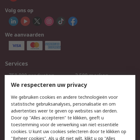
Volg ons op
We aanvaarden
Services
750.000 producten
2.500 merken
Bestellen
Inkoopoplossingen
We respecteren uw privacy
Retouren
Technisch advies
We gebruiken cookies en andere technologieën voor
Track & Trace
statistische gebruiksanalyses, personalisatie en om
advertenties weer te geven op websites van derden.
Wettelijk
Door op "Alles accepteren" te klikken, geeft u
toestemming voor de verwerking van niet-essentiële
Cookiebeleid
Email veiligheid
cookies. U kunt uw cookies selecteren door te klikken op
Privacybeleid
Websitevoorwaarden
"Beheer cookies". Als u dit niet wilt, klikt u op "Alles