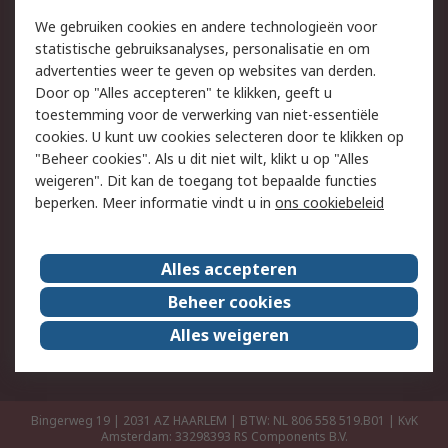
Retouren
Technisch advies
We gebruiken cookies en andere technologieën voor
Track & Trace
statistische gebruiksanalyses, personalisatie en om
advertenties weer te geven op websites van derden.
Wettelijk
Door op "Alles accepteren" te klikken, geeft u
toestemming voor de verwerking van niet-essentiële
Cookiebeleid
Email veiligheid
cookies. U kunt uw cookies selecteren door te klikken op
Privacybeleid
Websitevoorwaarden
"Beheer cookies". Als u dit niet wilt, klikt u op "Alles
weigeren". Dit kan de toegang tot bepaalde functies
Algemene
beperken. Meer informatie vindt u in
ons cookiebeleid
verkoopvoorwaarden
Over RS
Alles accepteren
RS Group
Over ons
Beheer cookies
RS wereldwijd
Werken bij RS
Alles weigeren
ESG
Bingerweg 19 | 2031 AZ HAARLEM | BTW: NL 806 558 519.B01 | KvK
Amsterdam: 33298393
RS Components B.V.