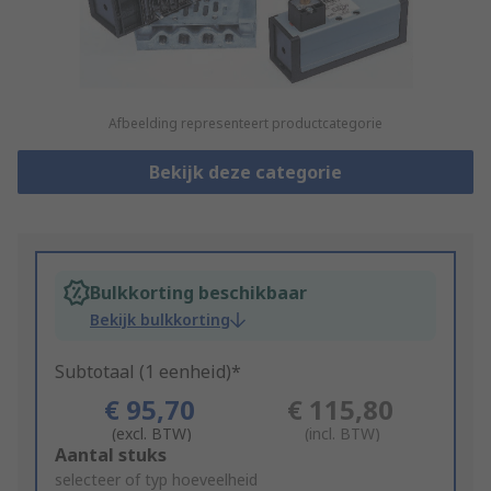
Afbeelding representeert productcategorie
Bekijk deze categorie
Bulkkorting beschikbaar
Bekijk bulkkorting
Subtotaal (1 eenheid)*
€ 95,70
€ 115,80
(excl. BTW)
(incl. BTW)
Add
Aantal stuks
to
selecteer of typ hoeveelheid