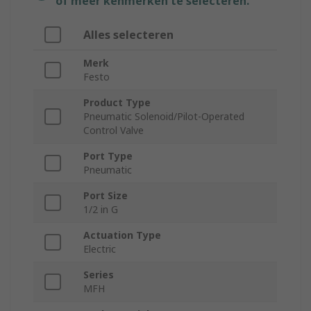
of meer kenmerken te selecteren.
Alles selecteren
Merk
Festo
Product Type
Pneumatic Solenoid/Pilot-Operated
Control Valve
Port Type
Pneumatic
Port Size
1/2 in G
Actuation Type
Electric
Series
MFH