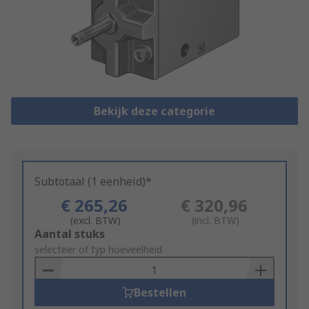
Bekijk deze categorie
Subtotaal (1 eenheid)*
€ 265,26
€ 320,96
(excl. BTW)
(incl. BTW)
Add
Aantal stuks
to
selecteer of typ hoeveelheid
Basket
Bestellen