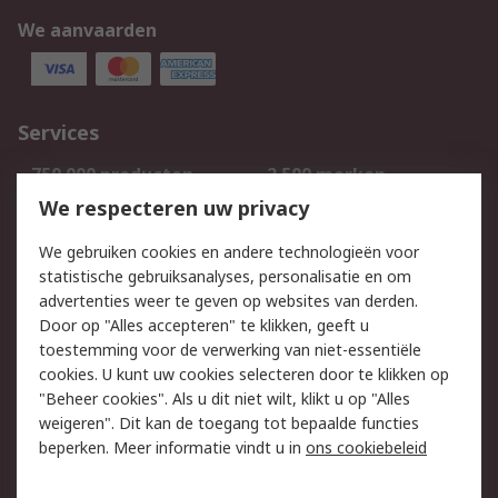
We aanvaarden
Services
750.000 producten
2.500 merken
Bestellen
Inkoopoplossingen
We respecteren uw privacy
Retouren
Technisch advies
We gebruiken cookies en andere technologieën voor
Track & Trace
statistische gebruiksanalyses, personalisatie en om
advertenties weer te geven op websites van derden.
Wettelijk
Door op "Alles accepteren" te klikken, geeft u
toestemming voor de verwerking van niet-essentiële
Cookiebeleid
Email veiligheid
cookies. U kunt uw cookies selecteren door te klikken op
Privacybeleid
Websitevoorwaarden
"Beheer cookies". Als u dit niet wilt, klikt u op "Alles
weigeren". Dit kan de toegang tot bepaalde functies
Algemene
beperken. Meer informatie vindt u in
ons cookiebeleid
verkoopvoorwaarden