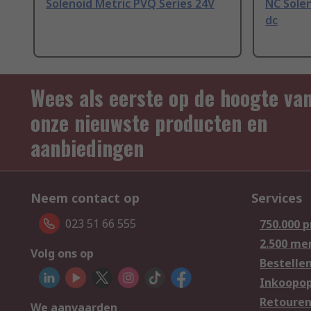
Solenoid Metric PVQ Series 24V
NC Solen
dc
Wees als eerste op de hoogte va
onze nieuwste producten en
aanbiedingen
Neem contact op
Services
023 51 66 555
750.000 
2.500 me
Volg ons op
Bestelle
Inkoopop
Retoure
We aanvaarden