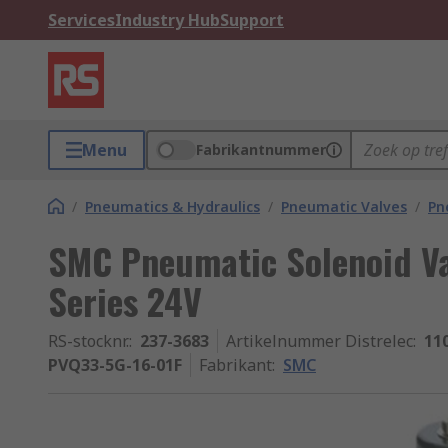
Services
Industry Hub
Support
Menu
Fabrikantnummer
/
Pneumatics & Hydraulics
/
Pneumatic Valves
/
Pn
SMC Pneumatic Solenoid Va
Series 24V
RS-stocknr.
:
237-3683
Artikelnummer Distrelec
:
11
PVQ33-5G-16-01F
Fabrikant
:
SMC