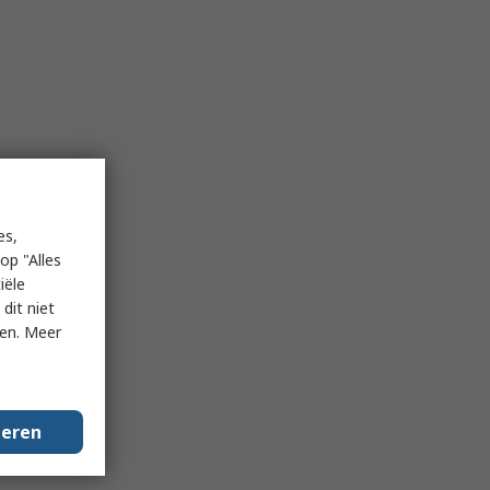
es,
op "Alles
iële
dit niet
ken. Meer
geren