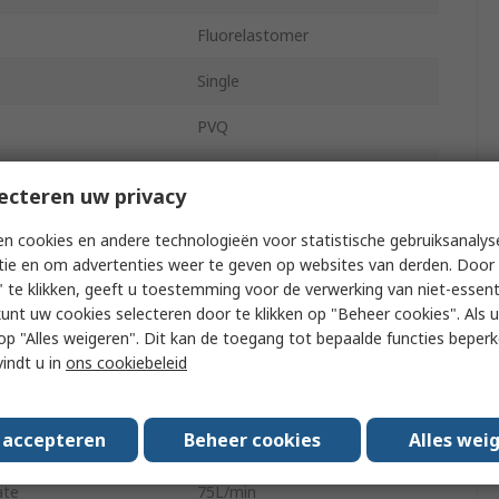
Fluorelastomer
Single
PVQ
24V
ecteren uw privacy
Base
n cookies en andere technologieën voor statistische gebruiksanalys
2
tie en om advertenties weer te geven op websites van derden. Door 
 te klikken, geeft u toestemming voor de verwerking van niet-essent
Die Cast Zinc
kunt uw cookies selecteren door te klikken op "Beheer cookies". Als u 
 u op "Alles weigeren". Dit kan de toegang tot bepaalde functies beper
ng Pressure
0.7 bar
vindt u in
ons cookiebeleid
Female
s accepteren
Beheer cookies
Alles wei
Base
ate
75L/min