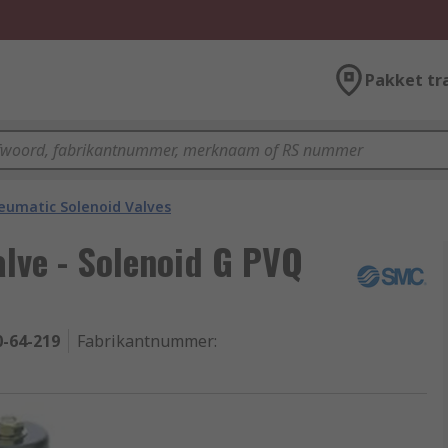
Pakket tr
eumatic Solenoid Valves
lve - Solenoid G PVQ
0-64-219
Fabrikantnummer
: