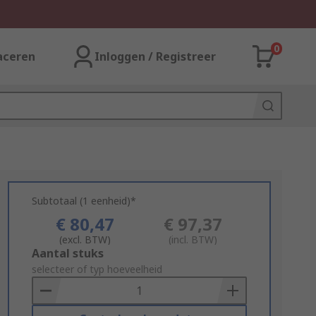
0
aceren
Inloggen / Registreer
Subtotaal (1 eenheid)*
€ 80,47
€ 97,37
(excl. BTW)
(incl. BTW)
Add
Aantal stuks
to
selecteer of typ hoeveelheid
Basket