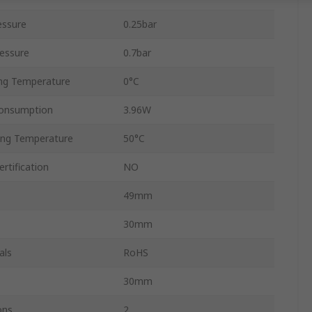
essure
0.25bar
essure
0.7bar
ng Temperature
0°C
Consumption
3.96W
ng Temperature
50°C
rtification
NO
49mm
30mm
als
RoHS
30mm
ons
2