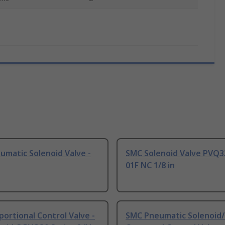
matic Solenoid Valve -
SMC Solenoid Valve PVQ3
d
01F NC 1/8 in
ortional Control Valve -
SMC Pneumatic Solenoid/P