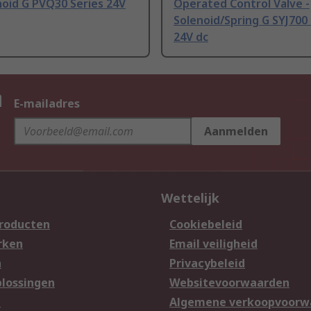
oid G PVQ30 Series 24V
Operated Control Valve -
Solenoid/Spring G SYJ700 
24V dc
n
E-mailadres
Aanmelden
Wettelijk
producten
Cookiebeleid
rken
Email veiligheid
n
Privacybeleid
lossingen
Websitevoorwaarden
n
Algemene verkoopvoorw