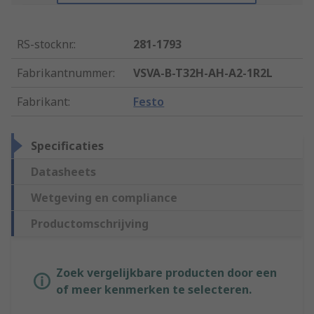
RS-stocknr.
:
281-1793
Fabrikantnummer
:
VSVA-B-T32H-AH-A2-1R2L
Fabrikant
:
Festo
Specificaties
Datasheets
Wetgeving en compliance
Productomschrijving
Zoek vergelijkbare producten door een
of meer kenmerken te selecteren.