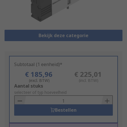
Bekijk deze categorie
Subtotaal (1 eenheid)*
€ 185,96
€ 225,01
(excl. BTW)
(incl. BTW)
Add
Aantal stuks
to
selecteer of typ hoeveelheid
Basket
Bestellen