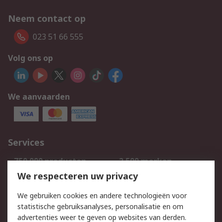
Neem contact op
023 51 66 555
Volg ons op
We aanvaarden
Services
750.000 producten
2.500 merken
Bestellen
Inkoopoplossingen
We respecteren uw privacy
Retouren
Technisch advies
We gebruiken cookies en andere technologieën voor
Track & Trace
statistische gebruiksanalyses, personalisatie en om
advertenties weer te geven op websites van derden.