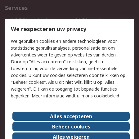
Services
750.000 producten
2.500 merken
Bestellen
Inkoopoplossingen
We respecteren uw privacy
Retouren
Technisch advies
We gebruiken cookies en andere technologieën voor
Track & Trace
statistische gebruiksanalyses, personalisatie en om
advertenties weer te geven op websites van derden.
Wettelijk
Door op "Alles accepteren" te klikken, geeft u
toestemming voor de verwerking van niet-essentiële
Cookiebeleid
Email veiligheid
cookies. U kunt uw cookies selecteren door te klikken op
Privacybeleid
Websitevoorwaarden
"Beheer cookies". Als u dit niet wilt, klikt u op "Alles
weigeren". Dit kan de toegang tot bepaalde functies
Algemene
beperken. Meer informatie vindt u in
ons cookiebeleid
verkoopvoorwaarden
Over RS
Alles accepteren
RS Group
Over ons
Beheer cookies
RS wereldwijd
Werken bij RS
Alles weigeren