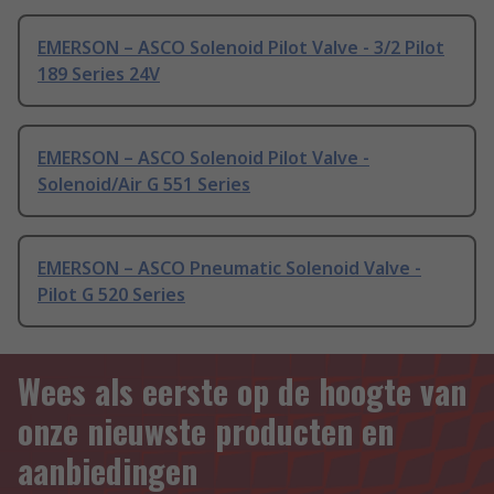
EMERSON – ASCO Solenoid Pilot Valve - 3/2 Pilot
189 Series 24V
EMERSON – ASCO Solenoid Pilot Valve -
Solenoid/Air G 551 Series
EMERSON – ASCO Pneumatic Solenoid Valve -
Pilot G 520 Series
Wees als eerste op de hoogte van
onze nieuwste producten en
aanbiedingen