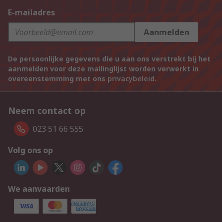
E-mailadres
Aanmelden
De persoonlijke gegevens die u aan ons verstrekt bij het
aanmelden voor deze mailinglijst worden verwerkt in
overeenstemming met ons
privacybeleid
.
Neem contact op
023 51 66 555
Volg ons op
We aanvaarden