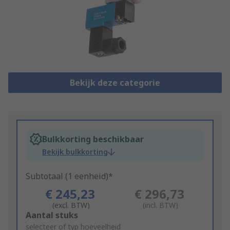
Bekijk deze categorie
Bulkkorting beschikbaar
Bekijk bulkkorting
Subtotaal (1 eenheid)*
€ 245,23
€ 296,73
(excl. BTW)
(incl. BTW)
Add
Aantal stuks
to
selecteer of typ hoeveelheid