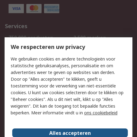
Services
750.000 producten
2.500 merken
Bestellen
Inkoopoplossingen
We respecteren uw privacy
Retouren
Technisch advies
We gebruiken cookies en andere technologieën voor
Track & Trace
statistische gebruiksanalyses, personalisatie en om
advertenties weer te geven op websites van derden.
Wettelijk
Door op "Alles accepteren" te klikken, geeft u
toestemming voor de verwerking van niet-essentiële
Cookiebeleid
Email veiligheid
cookies. U kunt uw cookies selecteren door te klikken op
Privacybeleid
Websitevoorwaarden
"Beheer cookies". Als u dit niet wilt, klikt u op "Alles
weigeren". Dit kan de toegang tot bepaalde functies
Algemene
beperken. Meer informatie vindt u in
ons cookiebeleid
verkoopvoorwaarden
Over RS
Alles accepteren