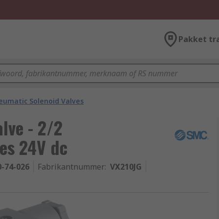
Pakket tr
eumatic Solenoid Valves
lve - 2/2
es 24V dc
0-74-026
Fabrikantnummer
:
VX210JG