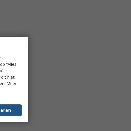
es,
op "Alles
iële
dit niet
ken. Meer
geren