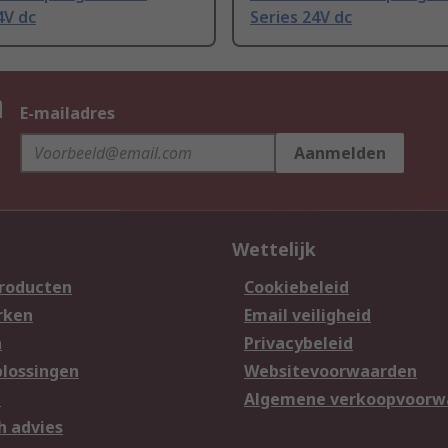
4V dc
Series 24V dc
n
E-mailadres
Aanmelden
Wettelijk
producten
Cookiebeleid
rken
Email veiligheid
n
Privacybeleid
lossingen
Websitevoorwaarden
n
Algemene verkoopvoorw
h advies