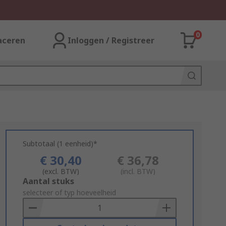
0
aceren
Inloggen / Registreer
Subtotaal (1 eenheid)*
€ 30,40
€ 36,78
(excl. BTW)
(incl. BTW)
Add
Aantal stuks
to
selecteer of typ hoeveelheid
Basket