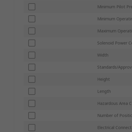
Minimum Pilot Pr
Minimum Operati
Maximum Operati
Solenoid Power 
Width
Standards/Approv
Height
Length
Hazardous Area Ce
Number of Positi
Electrical Connec