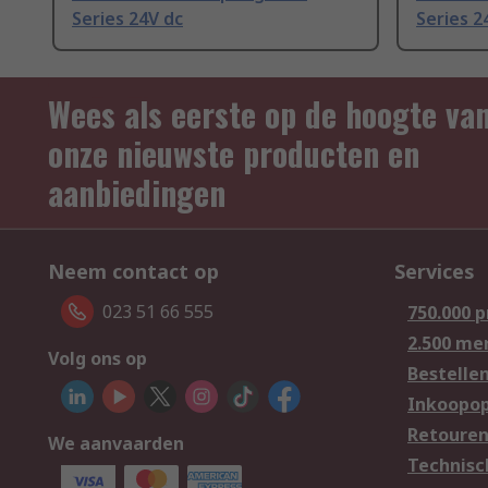
Series 24V dc
Series 2
Wees als eerste op de hoogte va
onze nieuwste producten en
aanbiedingen
Neem contact op
Services
023 51 66 555
750.000 
2.500 me
Volg ons op
Bestelle
Inkoopop
Retoure
We aanvaarden
Technisc