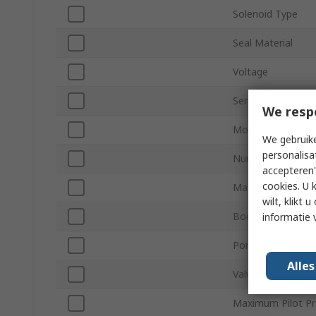
Solenoid Type
Seal Material
Voltage
Series
We resp
Mount Type
We gebruike
personalisa
Number of Ports
accepteren"
cookies. U 
Maximum Operati
wilt, klikt
Body Material
informatie 
Port Gender
Alle
Valve Function
Maximum Pilot Pr