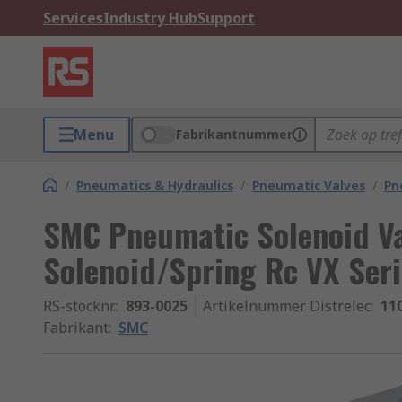
Services
Industry Hub
Support
Menu
Fabrikantnummer
/
Pneumatics & Hydraulics
/
Pneumatic Valves
/
Pn
SMC Pneumatic Solenoid Va
Solenoid/Spring Rc VX Seri
RS-stocknr.
:
893-0025
Artikelnummer Distrelec
:
11
Fabrikant
:
SMC