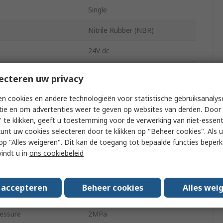
Single
Nitrile Rubber (NBR)
24V dc
VX
ecteren uw privacy
Bracket
n cookies en andere technologieën voor statistische gebruiksanalys
tie en om advertenties weer te geven op websites van derden. Door 
2
 te klikken, geeft u toestemming voor de verwerking van niet-essent
kunt uw cookies selecteren door te klikken op "Beheer cookies". Als u 
ng Pressure
1 Mpa
 u op "Alles weigeren". Dit kan de toegang tot bepaalde functies beper
Resin
vindt u in
ons cookiebeleid
Female
s accepteren
Beheer cookies
Alles wei
2/2
essure
2MPa