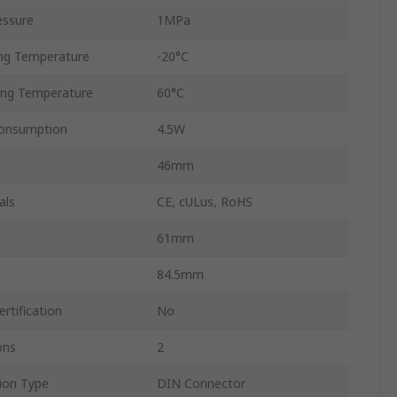
essure
1MPa
ng Temperature
-20°C
ng Temperature
60°C
Consumption
4.5W
46mm
als
CE, cULus, RoHS
61mm
84.5mm
rtification
No
ons
2
tion Type
DIN Connector