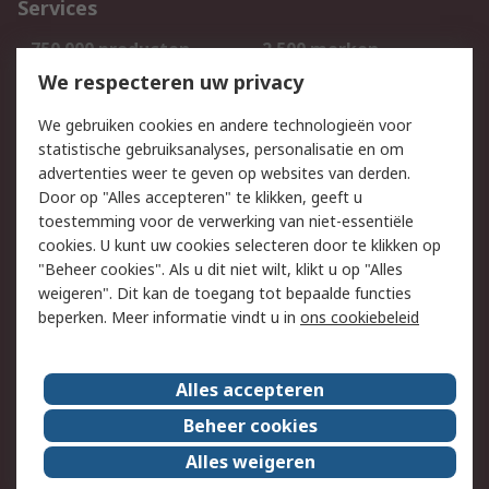
Services
750.000 producten
2.500 merken
Bestellen
Inkoopoplossingen
We respecteren uw privacy
Retouren
Technisch advies
We gebruiken cookies en andere technologieën voor
Track & Trace
statistische gebruiksanalyses, personalisatie en om
advertenties weer te geven op websites van derden.
Wettelijk
Door op "Alles accepteren" te klikken, geeft u
toestemming voor de verwerking van niet-essentiële
Cookiebeleid
Email veiligheid
cookies. U kunt uw cookies selecteren door te klikken op
Privacybeleid
Websitevoorwaarden
"Beheer cookies". Als u dit niet wilt, klikt u op "Alles
weigeren". Dit kan de toegang tot bepaalde functies
Algemene
beperken. Meer informatie vindt u in
ons cookiebeleid
verkoopvoorwaarden
Over RS
Alles accepteren
RS Group
Over ons
Beheer cookies
RS wereldwijd
Werken bij RS
Alles weigeren
ESG