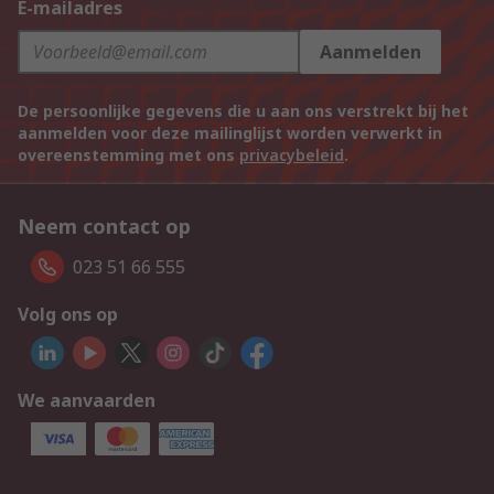
E-mailadres
Aanmelden
De persoonlijke gegevens die u aan ons verstrekt bij het
aanmelden voor deze mailinglijst worden verwerkt in
overeenstemming met ons
privacybeleid
.
Neem contact op
023 51 66 555
Volg ons op
We aanvaarden