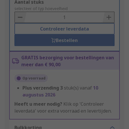
Add
Aantal stuks
to
selecteer of typ hoeveelheid
Basket
Controleer leverdata
Bestellen
GRATIS bezorging voor bestellingen van
meer dan € 90,00
Op voorraad
Plus verzending
3
stuk(s) vanaf
10
augustus 2026
Heeft u meer nodig?
Klik op 'Controleer
leverdata' voor extra voorraad en levertijden.
Bulkkorting