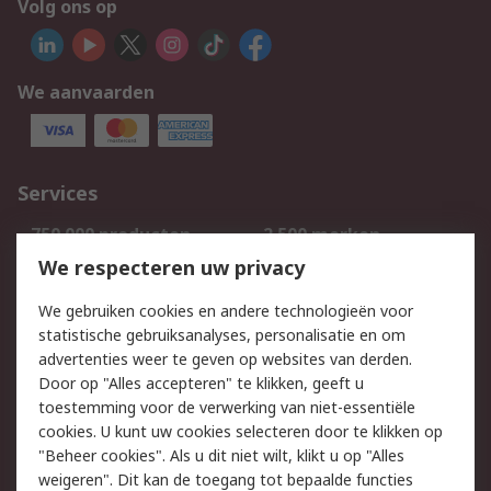
Volg ons op
We aanvaarden
Services
750.000 producten
2.500 merken
Bestellen
Inkoopoplossingen
We respecteren uw privacy
Retouren
Technisch advies
We gebruiken cookies en andere technologieën voor
Track & Trace
statistische gebruiksanalyses, personalisatie en om
advertenties weer te geven op websites van derden.
Wettelijk
Door op "Alles accepteren" te klikken, geeft u
toestemming voor de verwerking van niet-essentiële
Cookiebeleid
Email veiligheid
cookies. U kunt uw cookies selecteren door te klikken op
Privacybeleid
Websitevoorwaarden
"Beheer cookies". Als u dit niet wilt, klikt u op "Alles
weigeren". Dit kan de toegang tot bepaalde functies
Algemene