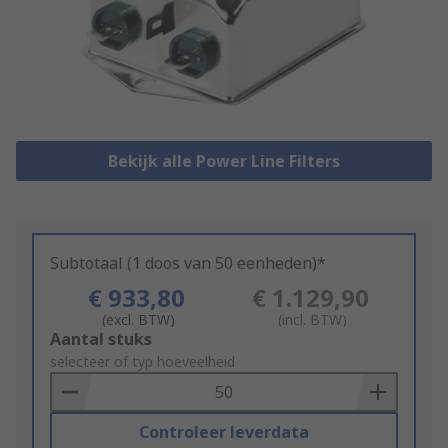
Bekijk alle Power Line Filters
Subtotaal (1 doos van 50 eenheden)*
€ 933,80
€ 1.129,90
(excl. BTW)
(incl. BTW)
Add
Aantal stuks
to
selecteer of typ hoeveelheid
Basket
Controleer leverdata