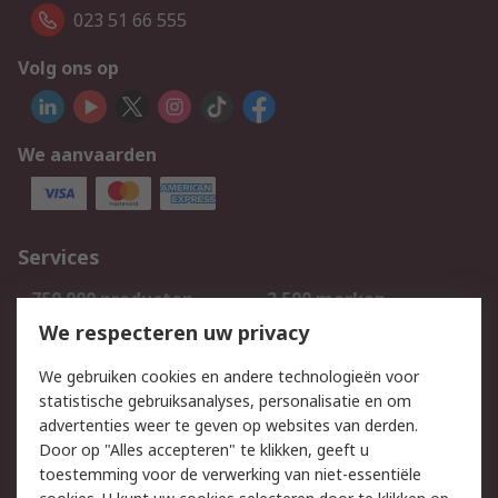
023 51 66 555
Volg ons op
We aanvaarden
Services
750.000 producten
2.500 merken
Bestellen
Inkoopoplossingen
We respecteren uw privacy
Retouren
Technisch advies
We gebruiken cookies en andere technologieën voor
Track & Trace
statistische gebruiksanalyses, personalisatie en om
advertenties weer te geven op websites van derden.
Wettelijk
Door op "Alles accepteren" te klikken, geeft u
toestemming voor de verwerking van niet-essentiële
Cookiebeleid
Email veiligheid