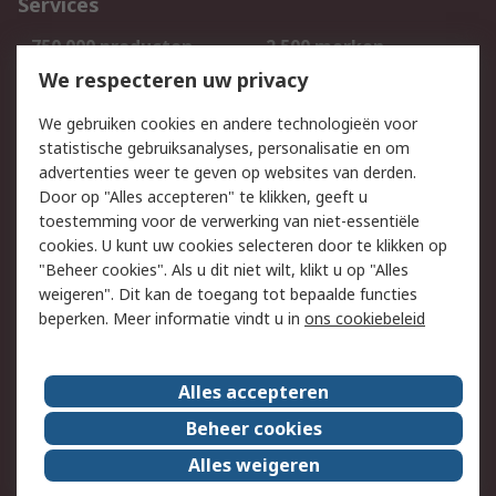
Services
750.000 producten
2.500 merken
Bestellen
Inkoopoplossingen
We respecteren uw privacy
Retouren
Technisch advies
We gebruiken cookies en andere technologieën voor
Track & Trace
statistische gebruiksanalyses, personalisatie en om
advertenties weer te geven op websites van derden.
Wettelijk
Door op "Alles accepteren" te klikken, geeft u
toestemming voor de verwerking van niet-essentiële
Cookiebeleid
Email veiligheid
cookies. U kunt uw cookies selecteren door te klikken op
Privacybeleid
Websitevoorwaarden
"Beheer cookies". Als u dit niet wilt, klikt u op "Alles
weigeren". Dit kan de toegang tot bepaalde functies
Algemene
beperken. Meer informatie vindt u in
ons cookiebeleid
verkoopvoorwaarden
Over RS
Alles accepteren
RS Group
Over ons
Beheer cookies
RS wereldwijd
Werken bij RS
Alles weigeren
ESG