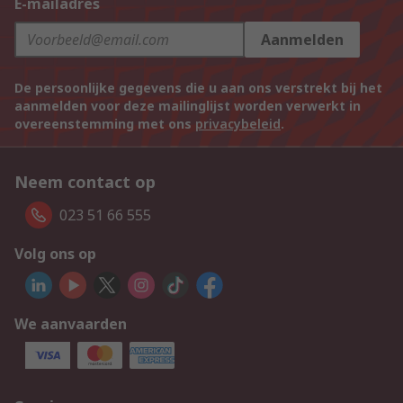
E-mailadres
Aanmelden
De persoonlijke gegevens die u aan ons verstrekt bij het
aanmelden voor deze mailinglijst worden verwerkt in
overeenstemming met ons
privacybeleid
.
Neem contact op
023 51 66 555
Volg ons op
We aanvaarden