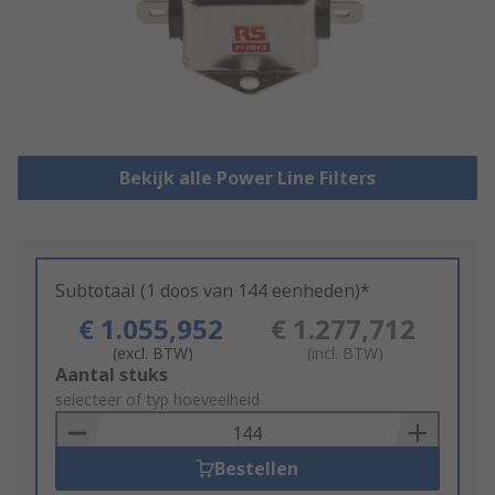
Bekijk alle Power Line Filters
Subtotaal (1 doos van 144 eenheden)*
€ 1.055,952
€ 1.277,712
(excl. BTW)
(incl. BTW)
Add
Aantal stuks
to
selecteer of typ hoeveelheid
Basket
Bestellen