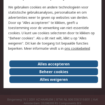
Retouren
Technisch advies
We gebruiken cookies en andere technologieën voor
Track & Trace
statistische gebruiksanalyses, personalisatie en om
advertenties weer te geven op websites van derden.
Wettelijk
Door op "Alles accepteren" te klikken, geeft u
toestemming voor de verwerking van niet-essentiële
Cookiebeleid
Email veiligheid
cookies. U kunt uw cookies selecteren door te klikken op
Privacybeleid
Websitevoorwaarden
"Beheer cookies". Als u dit niet wilt, klikt u op "Alles
weigeren". Dit kan de toegang tot bepaalde functies
Algemene
beperken. Meer informatie vindt u in
ons cookiebeleid
verkoopvoorwaarden
Over RS
Alles accepteren
RS Group
Over ons
Beheer cookies
RS wereldwijd
Werken bij RS
Alles weigeren
ESG
Bingerweg 19 | 2031 AZ HAARLEM | BTW: NL 806 558 519.B01 | KvK
Amsterdam: 33298393
RS Components B.V.