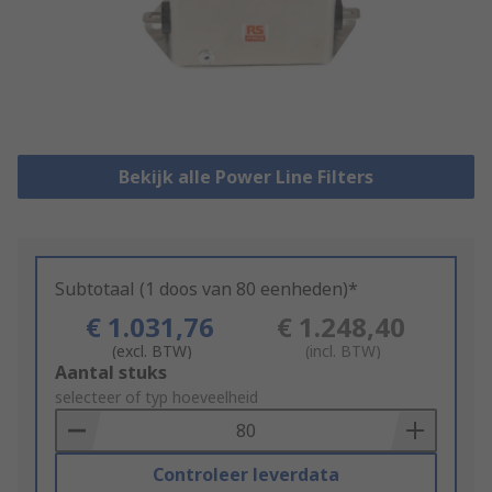
Bekijk alle Power Line Filters
Subtotaal (1 doos van 80 eenheden)*
€ 1.031,76
€ 1.248,40
(excl. BTW)
(incl. BTW)
Add
Aantal stuks
to
selecteer of typ hoeveelheid
Basket
Controleer leverdata