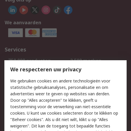
We aanvaarden
Services
750.000 producten
2.500 merken
Bestellen
Inkoopoplossingen
We respecteren uw privacy
Retouren
Technisch advies
We gebruiken cookies en andere technologieën voor
Track & Trace
statistische gebruiksanalyses, personalisatie en om
advertenties weer te geven op websites van derden.
Wettelijk
Door op "Alles accepteren" te klikken, geeft u
toestemming voor de verwerking van niet-essentiële
Cookiebeleid
Email veiligheid
cookies. U kunt uw cookies selecteren door te klikken op
Privacybeleid
Websitevoorwaarden
"Beheer cookies". Als u dit niet wilt, klikt u op "Alles
weigeren". Dit kan de toegang tot bepaalde functies
Algemene