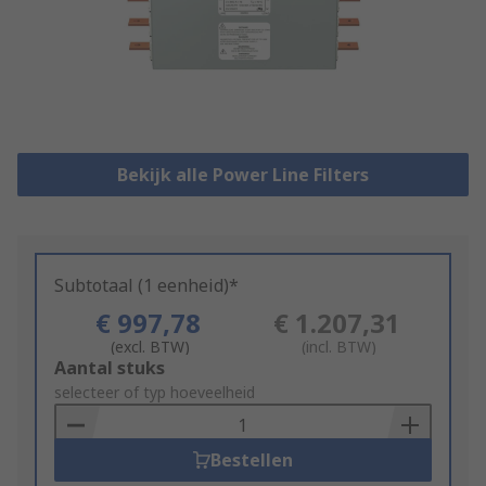
Bekijk alle Power Line Filters
Subtotaal (1 eenheid)*
€ 997,78
€ 1.207,31
(excl. BTW)
(incl. BTW)
Add
Aantal stuks
to
selecteer of typ hoeveelheid
Basket
Bestellen