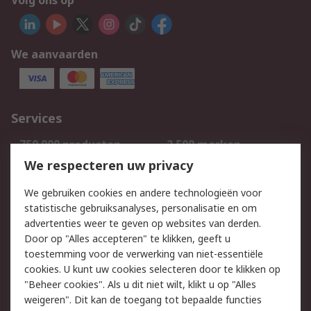
Volg ons op
We aanvaarden
Services
750.000 producten
2.500 merken
Bestellen
Inkoopoplossingen
We respecteren uw privacy
Retouren
Technisch advies
We gebruiken cookies en andere technologieën voor
Track & Trace
statistische gebruiksanalyses, personalisatie en om
advertenties weer te geven op websites van derden.
Wettelijk
Door op "Alles accepteren" te klikken, geeft u
toestemming voor de verwerking van niet-essentiële
Cookiebeleid
Email veiligheid
cookies. U kunt uw cookies selecteren door te klikken op
Privacybeleid
Websitevoorwaarden
"Beheer cookies". Als u dit niet wilt, klikt u op "Alles
weigeren". Dit kan de toegang tot bepaalde functies
Algemene