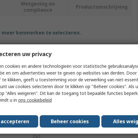
Wetgeving en
Productomschrijving
compliance
f meer kenmerken te selecteren.
Waarde
ecteren uw privacy
Microchip
n cookies en andere technologieën voor statistische gebruiksanalys
tie en om advertenties weer te geven op websites van derden. Door 
Function
Battery Charger
 te klikken, geeft u toestemming voor de verwerking van niet-essent
Power Management Development Kit
kunt uw cookies selecteren door te klikken op "Beheer cookies". Als u 
 u op "Alles weigeren". Dit kan de toegang tot bepaalde functies beper
Evaluation Board
vindt u in
ons cookiebeleid
MCP73213
s accepteren
Beheer cookies
Alles wei
OVP Dual-Cell Li-Ion Battery Charger
ISO