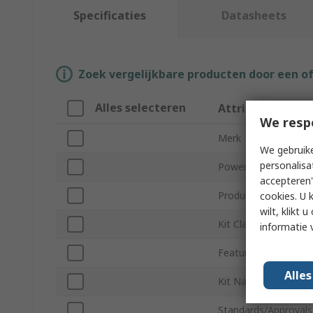
Specificaties
Datasheets
Zoek vergelijkbare producten door een o
Alles selecteren
Attribuut
We resp
Merk
We gebruike
personalisa
Power Management 
accepteren"
Product Type
cookies. U 
wilt, klikt
Kit Classification
informatie 
Featured Device
Alle
Kit Name
Standards/Approvals