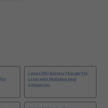
Leica LINO Battery Charger For,
 for
Li-ion with Multiplug plug
Lithium-ion