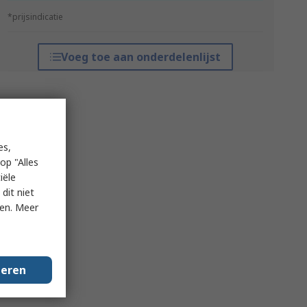
*prijsindicatie
Voeg toe aan onderdelenlijst
es,
op "Alles
iële
dit niet
ken. Meer
geren