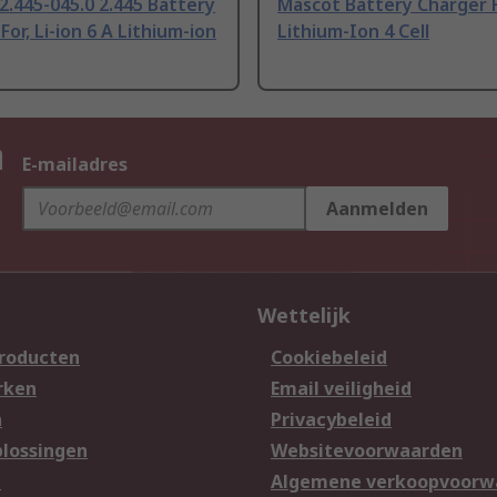
2.445-045.0 2.445 Battery
Mascot Battery Charger 
For, Li-ion 6 A Lithium-ion
Lithium-Ion 4 Cell
n
E-mailadres
Aanmelden
Wettelijk
producten
Cookiebeleid
rken
Email veiligheid
n
Privacybeleid
lossingen
Websitevoorwaarden
n
Algemene verkoopvoorw