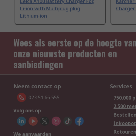
Leica A100 Battery Charger For,
Karcher 
Li-ion with Multiplug plug
Charger 
Lithium-ion
Wees als eerste op de hoogte va
onze nieuwste producten en
aanbiedingen
Neem contact op
Services
023 51 66 555
750.000 
2.500 me
Volg ons op
Bestelle
Inkoopop
Retoure
We aanvaarden