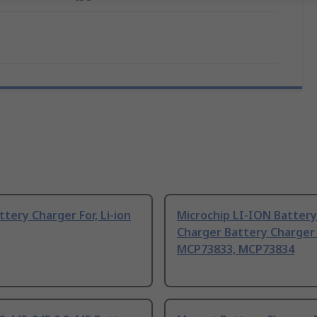
ttery Charger For, Li-ion
Microchip LI-ION Battery
Charger Battery Charger
MCP73833, MCP73834