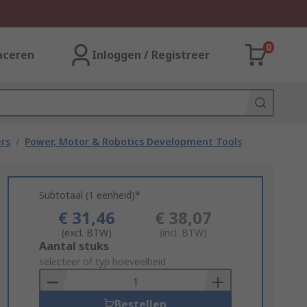
0
aceren
Inloggen / Registreer
rs
/
Power, Motor & Robotics Development Tools
Subtotaal (1 eenheid)*
€ 31,46
€ 38,07
(excl. BTW)
(incl. BTW)
Add
Aantal stuks
to
selecteer of typ hoeveelheid
Basket
Bestellen