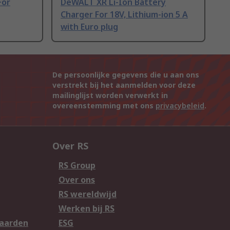
For
DeWALT XR Li-Ion Battery
Charger For 18V, Lithium-ion 5 A
with Euro plug
De persoonlijke gegevens die u aan ons
verstrekt bij het aanmelden voor deze
mailinglijst worden verwerkt in
overeenstemming met ons
privacybeleid
.
Over RS
RS Group
Over ons
RS wereldwijd
Werken bij RS
aarden
ESG