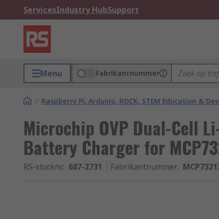
Services
Industry Hub
Support
Menu
Fabrikantnummer
/
Raspberry Pi, Arduino, ROCK, STEM Education & De
Microchip OVP Dual-Cell Li
Battery Charger for MCP73
RS-stocknr.
:
687-2731
Fabrikantnummer
:
MCP7321