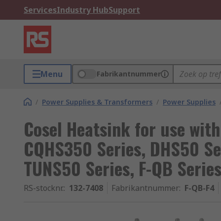
Services
Industry Hub
Support
Menu
Fabrikantnummer
/
Power Supplies & Transformers
/
Power Supplies
Cosel Heatsink for use wit
CQHS350 Series, DHS50 Ser
TUNS50 Series, F-QB Serie
RS-stocknr.
:
132-7408
Fabrikantnummer
:
F-QB-F4