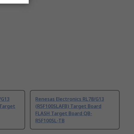
/G13
Renesas Electronics RL78/G13
 Target
(R5F100SLAFB) Target Board
FLASH Target Board QB-
R5F100SL-TB