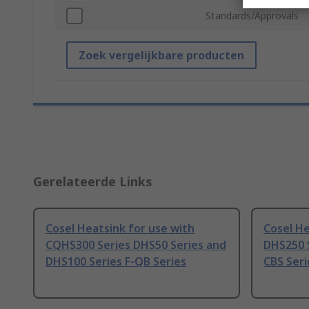
Standards/Approvals
Zoek vergelijkbare producten
Gerelateerde Links
Cosel Heatsink for use with
Cosel He
CQHS300 Series DHS50 Series and
DHS250 S
DHS100 Series F-QB Series
CBS Seri