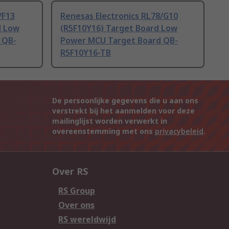
/F13
Renesas Electronics RL78/G10
d Low
(R5F10Y16) Target Board Low
 QB-
Power MCU Target Board QB-
R5F10Y16-TB
De persoonlijke gegevens die u aan ons
verstrekt bij het aanmelden voor deze
mailinglijst worden verwerkt in
overeenstemming met ons
privacybeleid
.
Over RS
RS Group
Over ons
RS wereldwijd