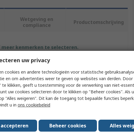
Wetgeving en
Productomschrijving
compliance
f meer kenmerken te selecteren.
ecteren uw privacy
Waarde
n cookies en andere technologieën voor statistische gebruiksanalys
Cosel
tie en om advertenties weer te geven op websites van derden. Door 
 te klikken, geeft u toestemming voor de verwerking van niet-essent
Heatsink
kunt uw cookies selecteren door te klikken op "Beheer cookies". Als u 
 u op "Alles weigeren". Dit kan de toegang tot bepaalde functies beper
Heatsink
vindt u in
ons cookiebeleid
CQHS300 Series, CQHS350 Series, DHS50 Series and
DHS100 Series, TUNS50 Series
s accepteren
Beheer cookies
Alles wei
F-QB