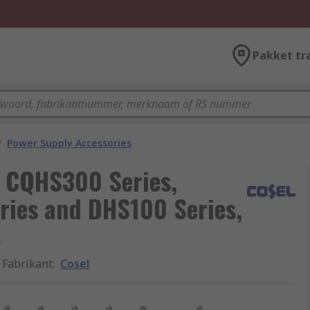
Pakket tr
/
Power Supply Accessories
h CQHS300 Series,
ies and DHS100 Series,
s
Fabrikant
:
Cosel