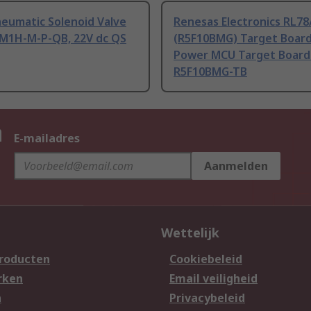
neumatic Solenoid Valve
Renesas Electronics RL78
M1H-M-P-QB, 22V dc QS
(R5F10BMG) Target Boar
Power MCU Target Board
R5F10BMG-TB
n
E-mailadres
Aanmelden
Wettelijk
producten
Cookiebeleid
rken
Email veiligheid
n
Privacybeleid