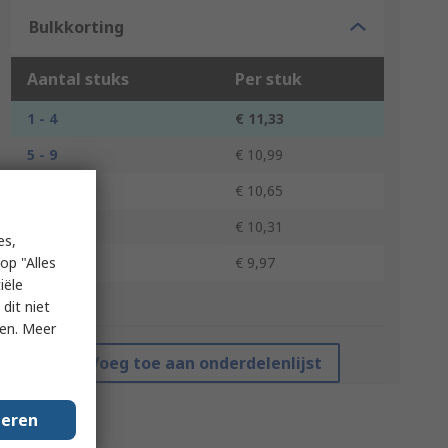
Bulkkorting
Aantal stuks
Per stuk
1 - 4
€ 11,33
5 - 9
€ 10,99
10 - 24
€ 10,65
25 - 49
€ 10,31
es,
50 +
op "Alles
€ 9,97
iële
*prijsindicatie
dit niet
ken. Meer
Voeg toe aan onderdelenlijst
geren