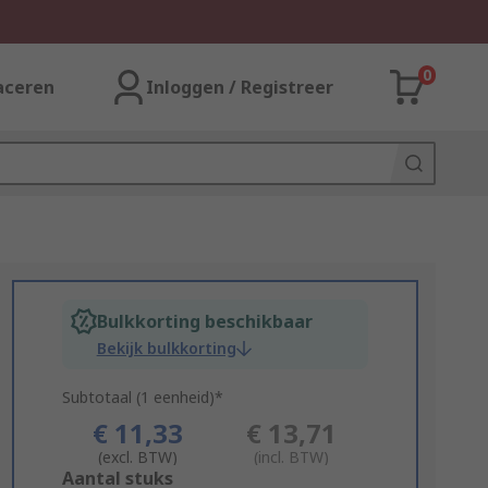
0
aceren
Inloggen / Registreer
Bulkkorting beschikbaar
Bekijk bulkkorting
Subtotaal (1 eenheid)*
€ 11,33
€ 13,71
(excl. BTW)
(incl. BTW)
Add
Aantal stuks