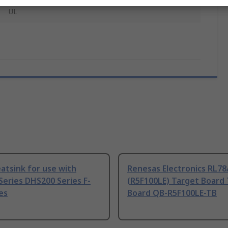
UL
atsink for use with
Renesas Electronics RL78
eries DHS200 Series F-
(R5F100LE) Target Board
es
Board QB-R5F100LE-TB