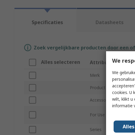
Specificaties
Datasheets
Zoek vergelijkbare producten door een o
We resp
Alles selecteren
Attribuut
We gebruike
Merk
personalisa
accepteren"
Product Type
cookies. U 
wilt, klikt
Accessory Type
informatie 
For Use With
Alle
Series