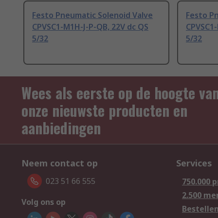
Festo Pneumatic Solenoid Valve
Festo P
CPVSC1-M1H-J-P-QB, 22V dc QS
CPVSC1-
5/32
5/32
Wees als eerste op de hoogte va
onze nieuwste producten en
aanbiedingen
Neem contact op
Services
023 51 66 555
750.000 
2.500 me
Volg ons op
Bestelle