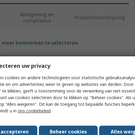
Wetgeving en
Productomschrijving
compliance
f meer kenmerken te selecteren.
Waarde
ecteren uw privacy
MEAN WELL
n cookies en andere technologieën voor statistische gebruiksanalys
Inlet Filter
tie en om advertenties weer te geven op websites van derden. Door 
 te klikken, geeft u toestemming voor de verwerking van niet-essent
Inlet Filter
kunt uw cookies selecteren door te klikken op "Beheer cookies". Als u 
 u op "Alles weigeren". Dit kan de toegang tot bepaalde functies beper
Power Supply, Circuit Breaker
vindt u in
ons cookiebeleid
EN6100045, EN6100044, EN550, EN6100048, EN,
EN6681, RoHS, CE, EN61000, BS EN, EN610004, EAC,
s accepteren
Beheer cookies
Alles wei
EN6100046, EN61000411, EN5505, UKCA, EN610006,