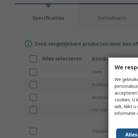
Specificaties
Datasheets
Zoek vergelijkbare producten door een o
Alles selecteren
Attribuut
We resp
Merk
We gebruike
Product Type
personalisa
accepteren"
Accessory Type
cookies. U 
wilt, klikt
For Use With
informatie 
Standards/Approvals
Alle