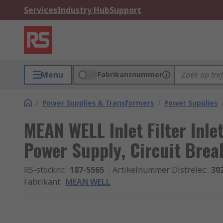
Services
Industry Hub
Support
Menu
Fabrikantnummer
/
Power Supplies & Transformers
/
Power Supplies
MEAN WELL Inlet Filter Inlet
Power Supply, Circuit Brea
RS-stocknr.
:
187-5565
Artikelnummer Distrelec
:
30
Fabrikant
:
MEAN WELL