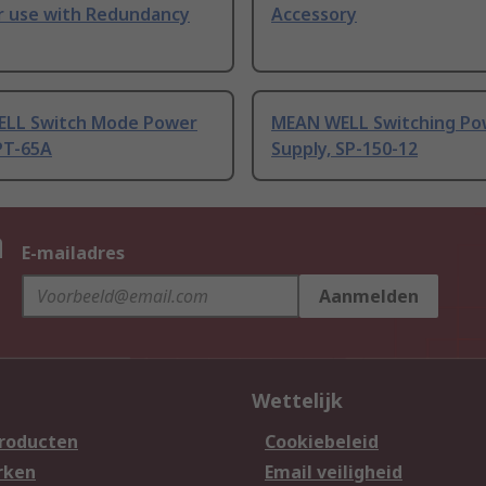
or use with Redundancy
Accessory
LL Switch Mode Power
MEAN WELL Switching Po
PT-65A
Supply, SP-150-12
n
E-mailadres
Aanmelden
Wettelijk
producten
Cookiebeleid
rken
Email veiligheid