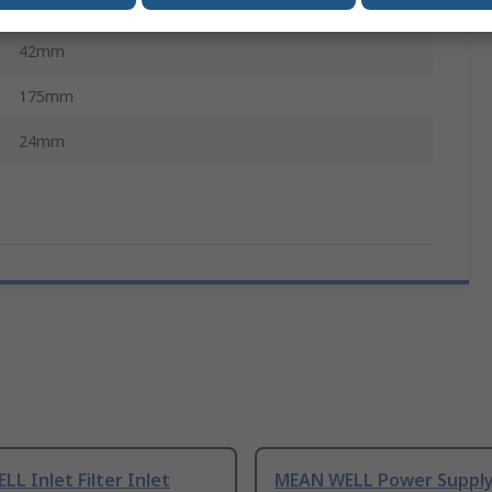
IEC6681
42mm
175mm
24mm
L Inlet Filter Inlet
MEAN WELL Power Suppl