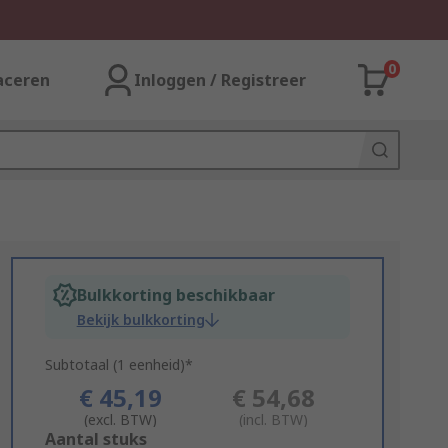
0
aceren
Inloggen / Registreer
Bulkkorting beschikbaar
Bekijk bulkkorting
Subtotaal (1 eenheid)*
€ 45,19
€ 54,68
(excl. BTW)
(incl. BTW)
Add
Aantal stuks