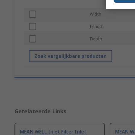
Width
Length
Depth
Zoek vergelijkbare producten
Gerelateerde Links
MEAN WELL Inlet Filter Inlet
MEAN WEL